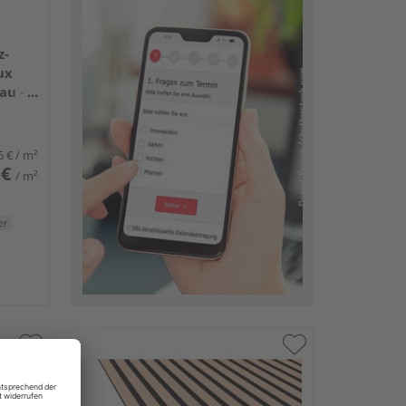
z-
ux
au -
5 €
/ m²
 €
/ m²
er