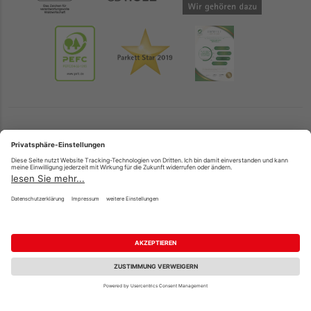
Unsere Standorte
Lübeck
Rostock (nur gewerblich)
Hamburg (nur gewerblich)
Zahlungsarten
Produkte
Paypal
Holzplatten
Onlineüberweisung
Massivholz