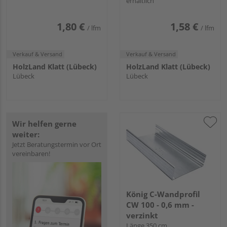
erhältlich
1,80 €
1,58 €
/ lfm
/ lfm
Verkauf & Versand
Verkauf & Versand
HolzLand Klatt (Lübeck)
HolzLand Klatt (Lübeck)
Lübeck
Lübeck
Wir helfen gerne
weiter:
Jetzt Beratungstermin vor Ort
vereinbaren!
König C-Wandprofil
CW 100 - 0,6 mm -
verzinkt
Länge 350 cm