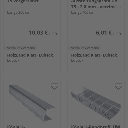
75 vorgestanzt
Aussteifungsprofil UA
75 - 2,0 mm - verzinkt -
Länge 200 cm
ungelocht
Länge 400 cm
10,03 €
6,01 €
/ lfm
/ lfm
Verkauf & Versand
Verkauf & Versand
HolzLand Klatt (Lübeck)
HolzLand Klatt (Lübeck)
Lübeck
Lübeck
König U-
König U-Randprofil UW