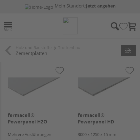
Mein Standort:
Jetzt angeben
Holz und Baustoffe
Trockenbau
Zementplatten
fermacell®
fermacell®
Powerpanel H2O
Powerpanel HD
Mehrere Ausführungen
3000 x 1250 x 15 mm