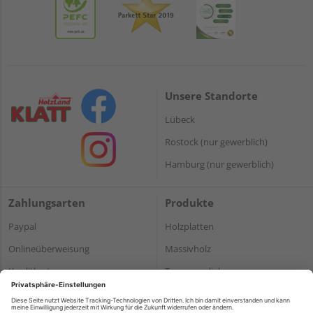
Unsere Standorte
Lübeck
Rostock (nur gewerblich)
Hamburg (nur gewerblich)
Zahlungsarten
Produkte
Paypal
Holzplatten
Onlineüberweisung
Massivholz
Kreditkarte
Terrassendielen
Rechnung*