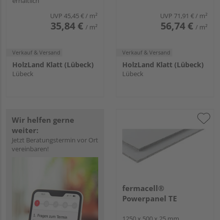
erhältlich
UVP
45,45 €
/ m²
UVP
71,91 €
/ m²
35,84 €
56,74 €
/ m²
/ m²
Verkauf & Versand
Verkauf & Versand
HolzLand Klatt (Lübeck)
HolzLand Klatt (Lübeck)
Lübeck
Lübeck
Wir helfen gerne
weiter:
Jetzt Beratungstermin vor Ort
vereinbaren!
fermacell®
Powerpanel TE
1250 x 500 x 25 mm