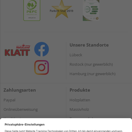
Unsere Standorte
Lübeck
Rostock (nur gewerblich)
Hamburg (nur gewerblich)
Zahlungsarten
Produkte
Paypal
Holzplatten
Onlineüberweisung
Massivholz
Kreditkarte
Terrassendielen
Rechnung*