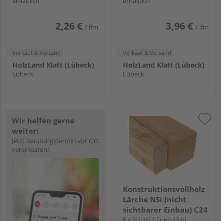
erhältlich
erhältlich
2,26 €
3,96 €
/ lfm
/ lfm
Verkauf & Versand
Verkauf & Versand
HolzLand Klatt (Lübeck)
HolzLand Klatt (Lübeck)
Lübeck
Lübeck
Wir helfen gerne
weiter:
Jetzt Beratungstermin vor Ort
vereinbaren!
Konstruktionsvollholz
Lärche NSi (nicht
sichtbarer Einbau) C24
6 x 10 cm, Länge 13 m