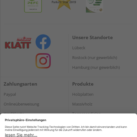
Unsere Standorte
Lübeck
Rostock (nur gewerblich)
Hamburg (nur gewerblich)
Zahlungsarten
Produkte
Paypal
Holzplatten
Onlineüberweisung
Massivholz
Kreditkarte
Terrassendielen
Rechnung*
*Bonität vorausgesetzt