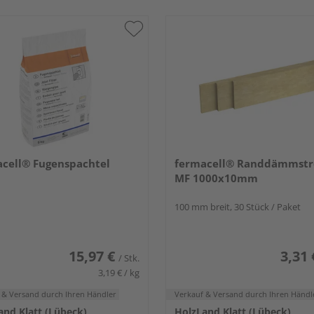
cell® Fugenspachtel
fermacell® Randdämmstr
MF 1000x10mm
100 mm breit, 30 Stück / Paket
15,97 €
3,31 
/ Stk.
3,19 € / kg
 & Versand
durch Ihren Händler
Verkauf & Versand
durch Ihren Händl
and Klatt (Lübeck)
HolzLand Klatt (Lübeck)