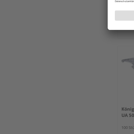
Verkauf
HolzL
Lübec
König
UA 50
100 Stü