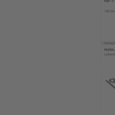
für T
100 Stü
Verkauf
HolzL
Lübec