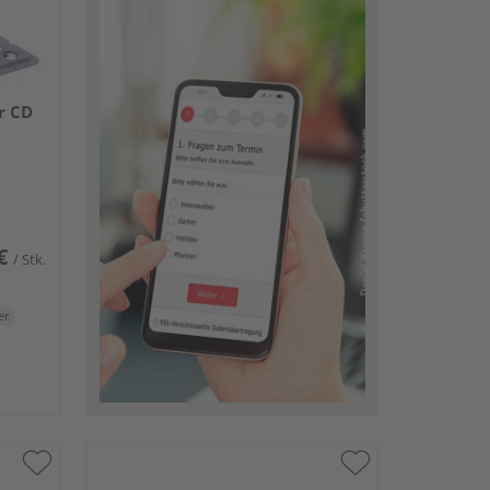
r CD
€
/ Stk.
er