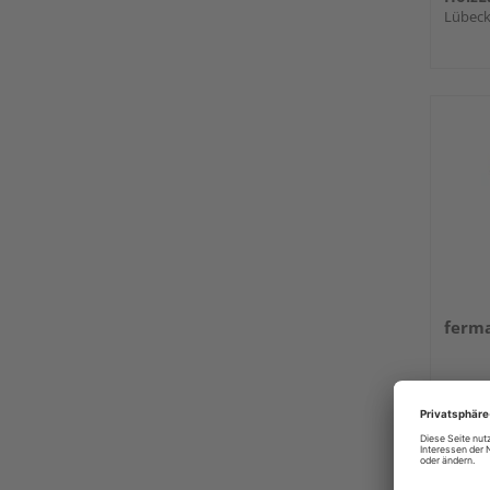
Lübec
ferma
10 L