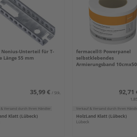
 Nonius-Unterteil für T-
fermacell® Powerpanel
le Länge 55 mm
selbstklebendes
Armierungsband 10cmx50
Stück/Karton)
35,99 €
92,71 
/ Stk.
1,85
 & Versand
durch Ihren Händler
Verkauf & Versand
durch Ihren Händl
and Klatt (Lübeck)
HolzLand Klatt (Lübeck)
k
Lübeck