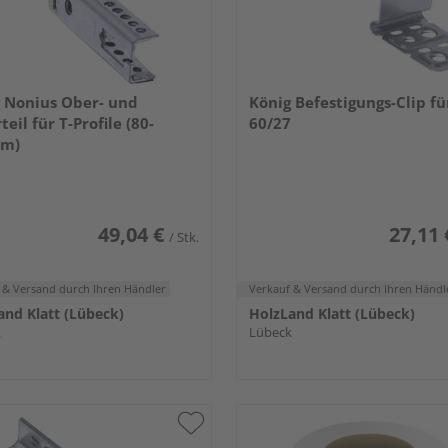
 Nonius Ober- und
König Befestigungs-Clip fü
eil für T-Profile (80-
60/27
m)
49,04 €
27,11 
/ Stk.
 & Versand
durch Ihren Händler
Verkauf & Versand
durch Ihren Händl
and Klatt (Lübeck)
HolzLand Klatt (Lübeck)
k
Lübeck