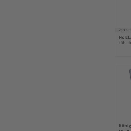
Verkauf
HolzL
Lübec
Köni