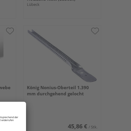
Lübeck
ewebe
König Nonius-Oberteil 1.390
mm durchgehend gelocht
€
45,86 €
/ Stk.
/ Stk.