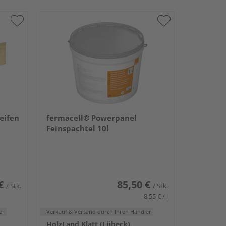
eifen
fermacell® Powerpanel
Feinspachtel 10l
€
85,50 €
/ Stk.
/ Stk.
8,55 € / l
er
Verkauf & Versand
durch Ihren Händler
HolzLand Klatt (Lübeck)