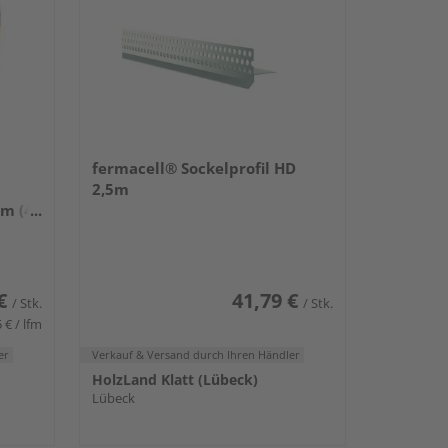
fermacell® Sockelprofil HD
2,5m
m (4
€
41,79 €
/ Stk.
/ Stk.
 € / lfm
er
Verkauf & Versand
durch Ihren Händler
HolzLand Klatt (Lübeck)
Lübeck