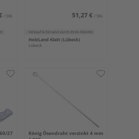
€
51,27 €
/ Stk.
/ Stk.
er
Verkauf & Versand
durch Ihren Händler
HolzLand Klatt (Lübeck)
Lübeck
 60/27
König Ösendraht verzinkt 4 mm