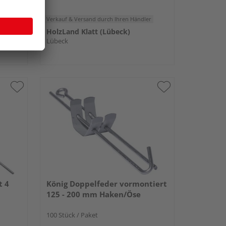
 € / lfm
er
Verkauf & Versand
durch Ihren Händler
HolzLand Klatt (Lübeck)
Lübeck
t 4
König Doppelfeder vormontiert
125 - 200 mm Haken/Öse
100 Stück / Paket