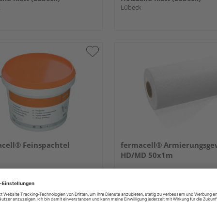
k
Lübeck
cell® Feinspachtel
fermacell® Armierungsg
HD/MD 50x1m
67,93 €
231,78 
/ Stk.