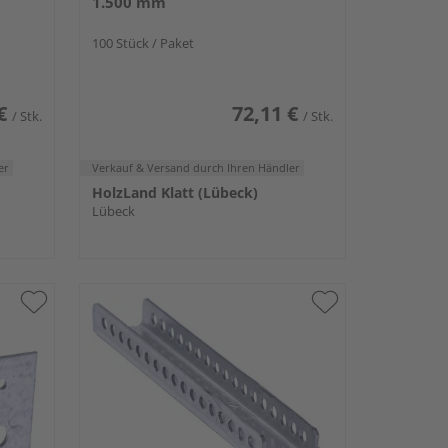
1.500 mm
100 Stück / Paket
€
72,11 €
/ Stk.
/ Stk.
er
Verkauf & Versand
durch Ihren Händler
HolzLand Klatt (Lübeck)
Lübeck