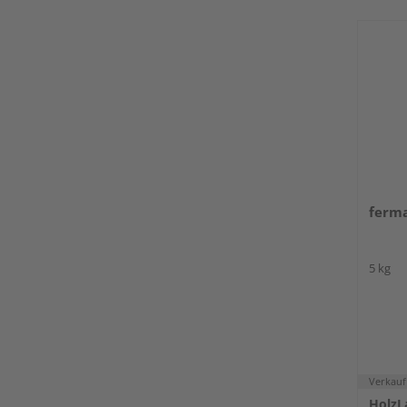
ferma
5 kg
Verkauf
HolzL