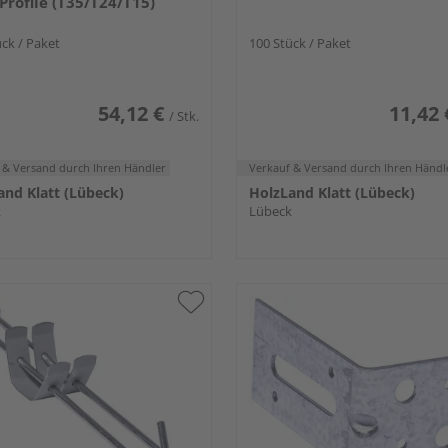
-Profile (T35/T24/T15)
ck / Paket
100 Stück / Paket
54,12 €
11,42 
/ Stk.
 & Versand
durch Ihren Händler
Verkauf & Versand
durch Ihren Händl
and Klatt (Lübeck)
HolzLand Klatt (Lübeck)
k
Lübeck