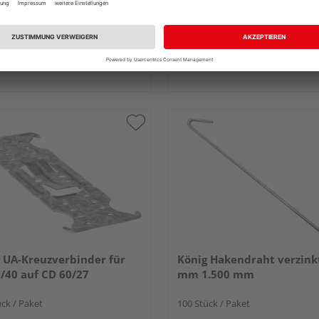
6,79 € / l
4,64
 & Versand
durch Ihren Händler
Verkauf & Versand
durch Ihren Händl
and Klatt (Lübeck)
HolzLand Klatt (Lübeck)
k
Lübeck
 UA-Kreuzverbinder für
König Hakendraht verzink
/40 auf CD 60/27
mm 1.500 mm
ck / Paket
100 Stück / Paket