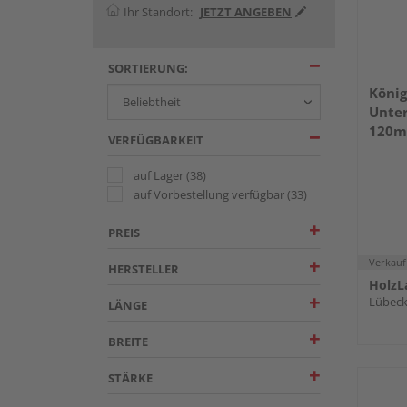
Ihr Standort:
JETZT ANGEBEN
SORTIERUNG:
König
Untert
120m
VERFÜGBARKEIT
auf Lager
(38)
auf Vorbestellung verfügbar
(33)
PREIS
Verkauf
HERSTELLER
HolzL
Lübec
LÄNGE
BREITE
STÄRKE