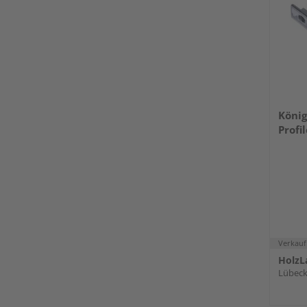
König
Profi
Verkauf
HolzL
Lübec