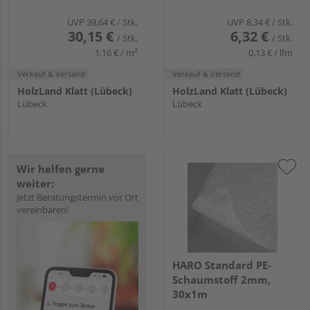
UVP
39,64 €
/ Stk.
UVP
8,34 €
/ Stk.
30,15 €
6,32 €
/ Stk.
/ Stk.
1,16 € / m²
0,13 € / lfm
Verkauf & Versand
Verkauf & Versand
HolzLand Klatt (Lübeck)
HolzLand Klatt (Lübeck)
Lübeck
Lübeck
Wir helfen gerne
weiter:
Jetzt Beratungstermin vor Ort
vereinbaren!
HARO Standard PE-
Schaumstoff 2mm,
30x1m