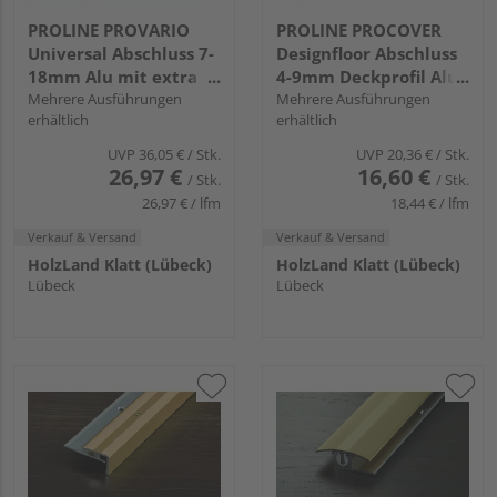
PROLINE PROVARIO
PROLINE PROCOVER
Universal Abschluss 7-
Designfloor Abschluss
18mm Alu mit extra
4-9mm Deckprofil Alu
breitem Basisprofil
Mehrere Ausführungen
eloxiert
Mehrere Ausführungen
erhältlich
erhältlich
UVP
36,05 €
/ Stk.
UVP
20,36 €
/ Stk.
26,97 €
16,60 €
/ Stk.
/ Stk.
26,97 € / lfm
18,44 € / lfm
Verkauf & Versand
Verkauf & Versand
HolzLand Klatt (Lübeck)
HolzLand Klatt (Lübeck)
Lübeck
Lübeck