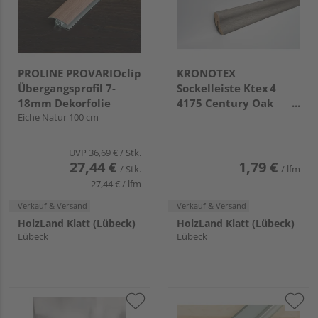
PROLINE PROVARIOclip
KRONOTEX
Übergangsprofil 7-
Sockelleiste Ktex 4
18mm Dekorfolie
4175 Century Oak
Eiche Natur 100 cm
Grau
UVP
36,69 €
/ Stk.
27,44 €
1,79 €
/ Stk.
/ lfm
27,44 € / lfm
Verkauf & Versand
Verkauf & Versand
HolzLand Klatt (Lübeck)
HolzLand Klatt (Lübeck)
Lübeck
Lübeck