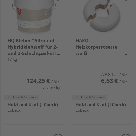
HQ Kleber "Allround" -
HARO
Hybridklebstoff für 2-
Heizkörperrosette
und 3-Schichtparkett
weiß
und massive
17 kg
Innendurchmesser
Holzböden
19mm
UVP
8,15 €
/ Stk.
124,25 €
6,63 €
/ Stk.
/ Stk.
7,31 € / kg
Verkauf & Versand
Verkauf & Versand
HolzLand Klatt (Lübeck)
HolzLand Klatt (Lübeck)
Lübeck
Lübeck