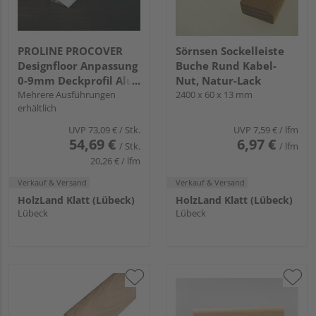
PROLINE PROCOVER
Sörnsen Sockelleiste
Designfloor Anpassung
Buche Rund Kabel-
0-9mm Deckprofil Alu
Nut, Natur-Lack
eloxiert
Mehrere Ausführungen
2400 x 60 x 13 mm
erhältlich
UVP
73,09 €
/ Stk.
UVP
7,59 €
/ lfm
54,69 €
6,97 €
/ Stk.
/ lfm
20,26 € / lfm
Verkauf & Versand
Verkauf & Versand
HolzLand Klatt (Lübeck)
HolzLand Klatt (Lübeck)
Lübeck
Lübeck