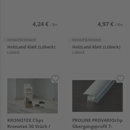
lackiert ähnl. RAL 9016
lackiert ähnl. RAL 9016
2400x96x16mm
2400x120x16mm
4,24 €
4,97 €
/ lfm
/ lfm
Verkauf & Versand
Verkauf & Versand
HolzLand Klatt (Lübeck)
HolzLand Klatt (Lübeck)
Lübeck
Lübeck
KRONOTEX Clips
PROLINE PROVARIOclip
Kronotex 30 Stück /
Übergangsprofil 7-