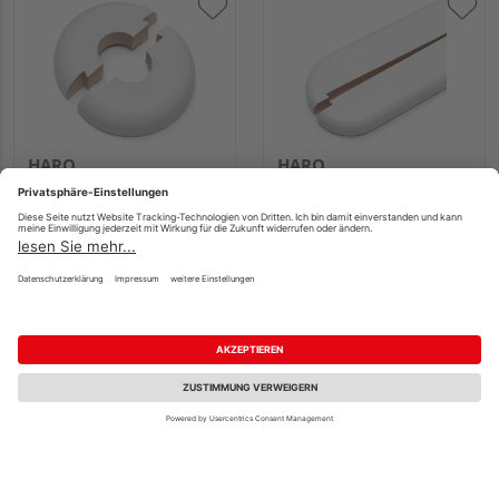
HARO
HARO
Heizkörperrosette
Doppelheizkörperrosette
weiß
weiß für individuelle
Innendurchmesser
Bohrungen
15mm
UVP
8,15 €
/ Stk.
UVP
13,30 €
/ Stk.
6,63 €
10,82 €
/ Stk.
/ Stk.
Verkauf & Versand
Verkauf & Versand
HolzLand Klatt (Lübeck)
HolzLand Klatt (Lübeck)
Lübeck
Lübeck