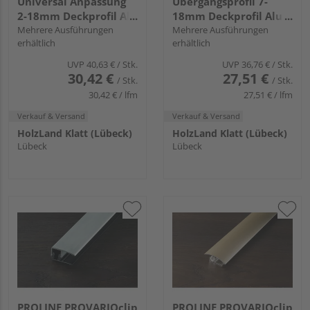
Universal Anpassung
Übergangsprofil 7-
2-18mm Deckprofil Alu
18mm Deckprofil Alu
eloxiert
Mehrere Ausführungen
eloxiert gebürstet
Mehrere Ausführungen
erhältlich
erhältlich
UVP
40,63 €
/ Stk.
UVP
36,76 €
/ Stk.
30,42 €
27,51 €
/ Stk.
/ Stk.
30,42 € / lfm
27,51 € / lfm
Verkauf & Versand
Verkauf & Versand
HolzLand Klatt (Lübeck)
HolzLand Klatt (Lübeck)
Lübeck
Lübeck
PROLINE PROVARIOclip
PROLINE PROVARIOclip