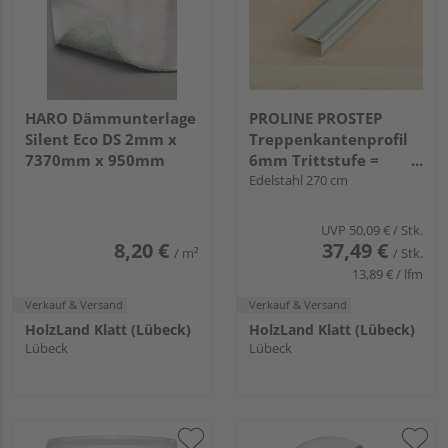
HARO Dämmunterlage
PROLINE PROSTEP
Silent Eco DS 2mm x
Treppenkantenprofil
7370mm x 950mm
6mm Trittstufe =
8,9mm Aluminium
Edelstahl 270 cm
eloxiert
UVP
50,09 €
/ Stk.
8,20 €
37,49 €
/ m²
/ Stk.
13,89 € / lfm
Verkauf & Versand
Verkauf & Versand
HolzLand Klatt (Lübeck)
HolzLand Klatt (Lübeck)
Lübeck
Lübeck