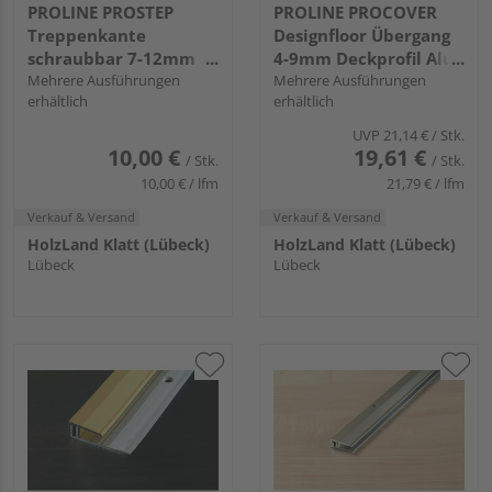
PROLINE PROSTEP
PROLINE PROCOVER
Treppenkante
Designfloor Übergang
schraubbar 7-12mm
4-9mm Deckprofil Alu
Aluminium eloxiert
Mehrere Ausführungen
eloxiert
Mehrere Ausführungen
erhältlich
erhältlich
UVP
21,14 €
/ Stk.
10,00 €
19,61 €
/ Stk.
/ Stk.
10,00 € / lfm
21,79 € / lfm
Verkauf & Versand
Verkauf & Versand
HolzLand Klatt (Lübeck)
HolzLand Klatt (Lübeck)
Lübeck
Lübeck