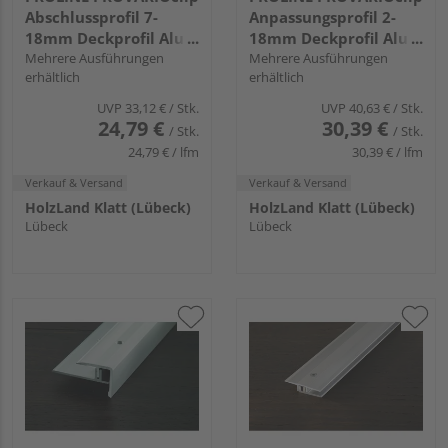
Abschlussprofil 7-
Anpassungsprofil 2-
18mm Deckprofil Alu
18mm Deckprofil Alu
eloxiert gebürstet
Mehrere Ausführungen
eloxiert gebürstet
Mehrere Ausführungen
erhältlich
erhältlich
UVP
33,12 €
/ Stk.
UVP
40,63 €
/ Stk.
24,79 €
30,39 €
/ Stk.
/ Stk.
24,79 € / lfm
30,39 € / lfm
Verkauf & Versand
Verkauf & Versand
HolzLand Klatt (Lübeck)
HolzLand Klatt (Lübeck)
Lübeck
Lübeck