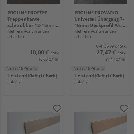
PROLINE PROSTEP
PROLINE PROVARIO
Treppenkante
Universal Übergang 7-
schraubbar 12-18mm
18mm Deckprofil Alu
Aluminium eloxiert
Mehrere Ausführungen
eloxiert
Mehrere Ausführungen
erhältlich
erhältlich
UVP
36,69 €
/ Stk.
10,00 €
27,47 €
/ Stk.
/ Stk.
10,00 € / lfm
27,47 € / lfm
Verkauf & Versand
Verkauf & Versand
HolzLand Klatt (Lübeck)
HolzLand Klatt (Lübeck)
Lübeck
Lübeck