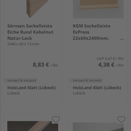
Sörnsen Sockelleiste
KGM Sockelleiste
Eiche Rund Kabelnut
ExPress
Natur-Lack
22x60x2400mm,
2440 x 60 x 13 mm
Furnier Eiche natur
lackiert matt Clipn.
UVP
5,47 €
/ lfm
8,83 €
4,38 €
/ lfm
/ lfm
Verkauf & Versand
Verkauf & Versand
HolzLand Klatt (Lübeck)
HolzLand Klatt (Lübeck)
Lübeck
Lübeck