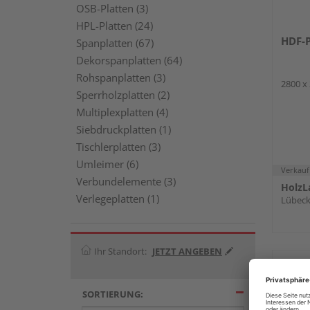
OSB-Platten (3)
HPL-Platten (24)
HDF-P
Spanplatten (67)
Dekorspanplatten (64)
Rohspanplatten (3)
2800 x
Sperrholzplatten (2)
Multiplexplatten (4)
Siebdruckplatten (1)
Tischlerplatten (3)
Umleimer (6)
Verkauf
Verbundelemente (3)
HolzL
Verlegeplatten (1)
Lübec
Ihr Standort:
JETZT ANGEBEN
SORTIERUNG: