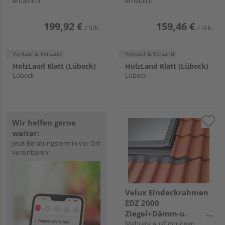
erhältlich
erhältlich
199,92 €
159,46 €
/ Stk.
/ Stk.
Verkauf & Versand
Verkauf & Versand
HolzLand Klatt (Lübeck)
HolzLand Klatt (Lübeck)
Lübeck
Lübeck
Wir helfen gerne
weiter:
Jetzt Beratungstermin vor Ort
vereinbaren!
Velux Eindeckrahmen
EDZ 2000
Ziegel+Dämm-u.
Anschluss Set BDX Alu
Mehrere Ausführungen