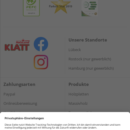
Unsere Standorte
Lübeck
Rostock (nur gewerblich)
Hamburg (nur gewerblich)
Zahlungsarten
Produkte
Paypal
Holzplatten
Onlineüberweisung
Massivholz
Kreditkarte
Terrassendielen
Rechnung*