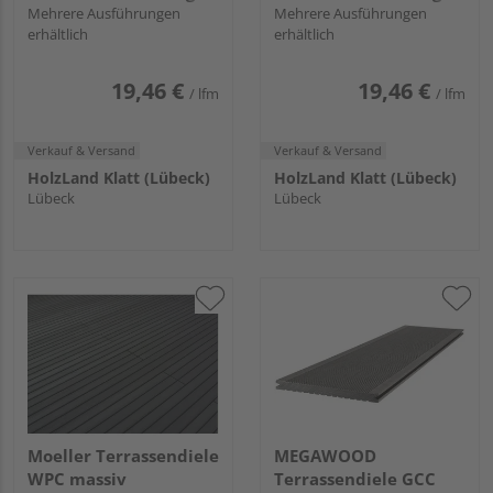
genutet Terrafina
Mehrere Ausführungen
glatt Terrafina massiv
Mehrere Ausführungen
erhältlich
erhältlich
massiv - 21 x 146 mm
- 21 x 146 mm
19,46 €
19,46 €
/ lfm
/ lfm
Verkauf & Versand
Verkauf & Versand
HolzLand Klatt (Lübeck)
HolzLand Klatt (Lübeck)
Lübeck
Lübeck
Moeller Terrassendiele
MEGAWOOD
WPC massiv
Terrassendiele GCC