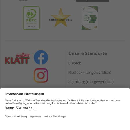
Unsere Standorte
Lübeck
Rostock (nur gewerblich)
Hamburg (nur gewerblich)
Zahlungsarten
Produkte
Paypal
Holzplatten
Onlineüberweisung
Massivholz
Kreditkarte
Terrassendielen