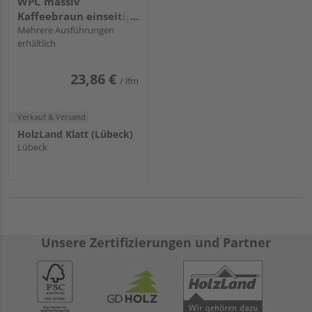
WPC massiv
Kaffeebraun einseitig
geriffelt Terrafina
Mehrere Ausführungen
erhältlich
massiv XL - 21 x 196
mm
23,86 €
/ lfm
Verkauf & Versand
HolzLand Klatt (Lübeck)
Lübeck
Unsere Zertifizierungen und Partner