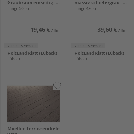
Graubraun einseitig
massiv schiefergrau
genutet Terrafina
Länge 500 cm
einseitig genutet,
Länge 480 cm
massiv - 21 x 146 mm
einseitig geriffelt,
längsseitige Nut,
CLASSIC - 21 x 242 mm
19,46 €
39,60 €
/ lfm
/ lfm
Verkauf & Versand
Verkauf & Versand
HolzLand Klatt (Lübeck)
HolzLand Klatt (Lübeck)
Lübeck
Lübeck
Moeller Terrassendiele