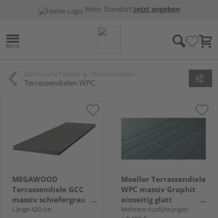
Mein Standort:
Jetzt angeben
Garten und Freizeit
Terrassendielen
Terrassendielen WPC
MEGAWOOD
Moeller Terrassendiele
Terrassendiele GCC
WPC massiv Graphit
massiv schiefergrau
einseitig glatt
einseitig gebürstet,
Länge 420 cm
Terrafina massiv - 21 x
Mehrere Ausführungen