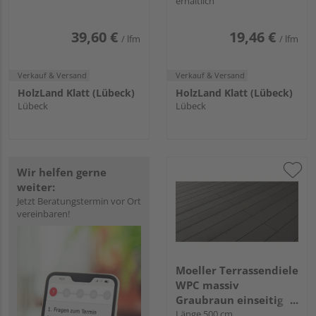
erhältlich
einseitig glatt,
146 mm
längsseitige Nut,
PREMIUM PLUS - 21 x
39,60 €
19,46 €
/ lfm
/ lfm
242 mm
Verkauf & Versand
Verkauf & Versand
HolzLand Klatt (Lübeck)
HolzLand Klatt (Lübeck)
Lübeck
Lübeck
Wir helfen gerne
weiter:
Jetzt Beratungstermin vor Ort
vereinbaren!
Moeller Terrassendiele
WPC massiv
Graubraun einseitig
glatt Terrafina massiv
Länge 500 cm