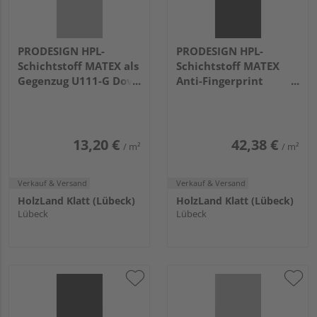
PRODESIGN HPL-
PRODESIGN HPL-
Schichtstoff MATEX als
Schichtstoff MATEX
Gegenzug U111-G Dove
Anti-Fingerprint
Grey
reparabel U119
3050x1300x0,8mm
Anthrazit DeLuxe
3050x1300x0,8mm
13,20 €
42,38 €
/ m²
/ m²
Verkauf & Versand
Verkauf & Versand
HolzLand Klatt (Lübeck)
HolzLand Klatt (Lübeck)
Lübeck
Lübeck