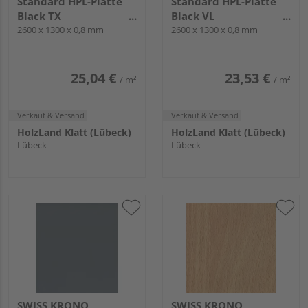
Standard HPL-Platte
Standard HPL-Platte
Black TX
Black VL
2600x1300x0.8mm
2600 x 1300 x 0,8 mm
2600x1300x0.8mm
2600 x 1300 x 0,8 mm
25,04 €
23,53 €
/ m²
/ m²
Verkauf & Versand
Verkauf & Versand
HolzLand Klatt (Lübeck)
HolzLand Klatt (Lübeck)
Lübeck
Lübeck
SWISS KRONO
SWISS KRONO