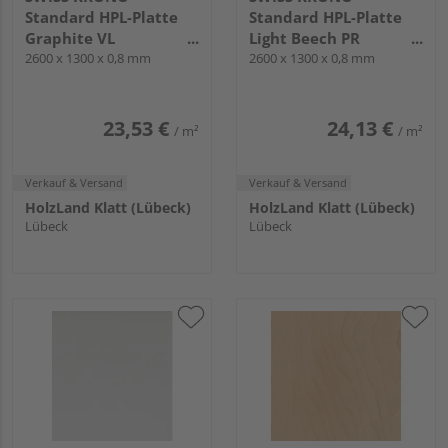
Standard HPL-Platte
Standard HPL-Platte
Graphite VL
Light Beech PR
2600x1300x0.8mm
2600 x 1300 x 0,8 mm
2600x1300x0.8mm
2600 x 1300 x 0,8 mm
23,53 €
24,13 €
/ m²
/ m²
Verkauf & Versand
Verkauf & Versand
HolzLand Klatt (Lübeck)
HolzLand Klatt (Lübeck)
Lübeck
Lübeck