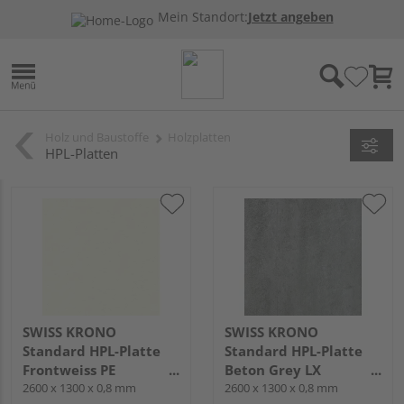
Mein Standort:
Jetzt angeben
Holz und Baustoffe
Holzplatten
HPL-Platten
SWISS KRONO
SWISS KRONO
Standard HPL-Platte
Standard HPL-Platte
Frontweiss PE
Beton Grey LX
2600x1300x0.8mm
2600 x 1300 x 0,8 mm
2600x1300x0.8mm
2600 x 1300 x 0,8 mm