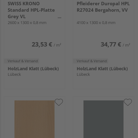
SWISS KRONO
Pfleiderer Duropal HPL
Standard HPL-Platte
R27024 Bergahorn, VV
Grey VL
2600x1300x0.8mm
2600 x 1300 x 0,8 mm
4100 x 1300 x 0,8 mm
23,53 €
34,77 €
/ m²
/ m²
Verkauf & Versand
Verkauf & Versand
HolzLand Klatt (Lübeck)
HolzLand Klatt (Lübeck)
Lübeck
Lübeck