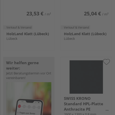
23,53 €
25,04 €
/ m²
/ m²
Verkauf & Versand
Verkauf & Versand
HolzLand Klatt (Lübeck)
HolzLand Klatt (Lübeck)
Lübeck
Lübeck
Wir helfen gerne
weiter:
Jetzt Beratungstermin vor Ort
vereinbaren!
SWISS KRONO
Standard HPL-Platte
Anthracite PE
2600x1300x0.8mm
2600 x 1300 x 0,8 mm