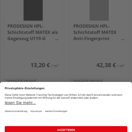
PRODESIGN HPL-
PRODESIGN HPL-
Schichtstoff MATEX als
Schichtstoff MATEX
Gegenzug U119-G
Anti-Fingerprint
Anthrazit DeLuxe
reparabel U111 Dove
3050x1300x0,8mm
Grey
3050x1300x0,8mm
13,20 €
42,38 €
/ m²
/ m²
Verkauf & Versand
Verkauf & Versand
HolzLand Klatt (Lübeck)
HolzLand Klatt (Lübeck)
Lübeck
Lübeck