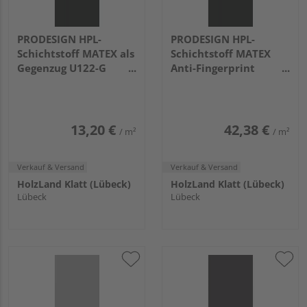
PRODESIGN HPL-
PRODESIGN HPL-
Schichtstoff MATEX als
Schichtstoff MATEX
Gegenzug U122-G
Anti-Fingerprint
Velvet Black
reparabel U122 Velvet
3050x1300x0,8mm
Black
3050x1300x0,8mm
13,20 €
42,38 €
/ m²
/ m²
Verkauf & Versand
Verkauf & Versand
HolzLand Klatt (Lübeck)
HolzLand Klatt (Lübeck)
Lübeck
Lübeck