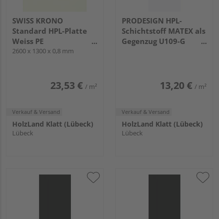
SWISS KRONO
PRODESIGN HPL-
Standard HPL-Platte
Schichtstoff MATEX als
Weiss PE
Gegenzug U109-G
2600x1300x0.8mm
2600 x 1300 x 0,8 mm
Bianco
3050x1300x0,8mm
23,53 €
13,20 €
/ m²
/ m²
Verkauf & Versand
Verkauf & Versand
HolzLand Klatt (Lübeck)
HolzLand Klatt (Lübeck)
Lübeck
Lübeck