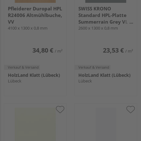
Pfleiderer Duropal HPL
SWISS KRONO
R24006 Altmühlbuche,
Standard HPL-Platte
VV
Summerrain Grey VL
4100 x 1300 x 0,8 mm
2600x1300x0.8mm
2600 x 1300 x 0,8 mm
34,80 €
23,53 €
/ m²
/ m²
Verkauf & Versand
Verkauf & Versand
HolzLand Klatt (Lübeck)
HolzLand Klatt (Lübeck)
Lübeck
Lübeck