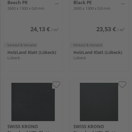
Beech PR
Black PE
2600x1300x0.8mm
2600 x 1300 x 0,8 mm
2600x1300x0.8mm
2600 x 1300 x 0,8 mm
24,13 €
23,53 €
/ m²
/ m²
Verkauf & Versand
Verkauf & Versand
HolzLand Klatt (Lübeck)
HolzLand Klatt (Lübeck)
Lübeck
Lübeck
SWISS KRONO
SWISS KRONO