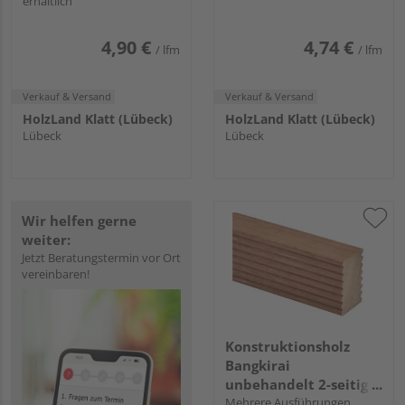
erhältlich
4,90 €
4,74 €
/ lfm
/ lfm
Verkauf & Versand
Verkauf & Versand
HolzLand Klatt (Lübeck)
HolzLand Klatt (Lübeck)
Lübeck
Lübeck
Wir helfen gerne
weiter:
Jetzt Beratungstermin vor Ort
vereinbaren!
Konstruktionsholz
Bangkirai
unbehandelt 2-seitig
geriffelt
Mehrere Ausführungen