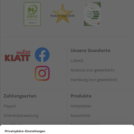
Unsere Standorte
Lübeck
Rostock (nur gewerblich)
Hamburg (nur gewerblich)
Zahlungsarten
Produkte
Paypal
Holzplatten
Onlineüberweisung
Massivholz
Kreditkarte
Terrassendielen