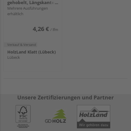
gehobelt, Längskanten
gefast
Mehrere Ausführungen
erhältlich
4,26 €
/ lfm
Verkauf & Versand
HolzLand Klatt (Lübeck)
Lübeck
Unsere Zertifizierungen und Partner