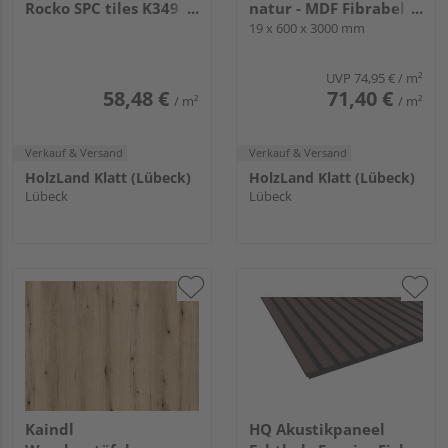
Rocko SPC tiles K349
natur - MDF Fibrabel
PT Silk Flow
Schwarz - PET-
19 x 600 x 3000 mm
2800x1230x4mm
Faserplatte Schwarz -
DekoWall
UVP
74,95 €
/ m²
58,48 €
71,40 €
/ m²
/ m²
Verkauf & Versand
Verkauf & Versand
HolzLand Klatt (Lübeck)
HolzLand Klatt (Lübeck)
Lübeck
Lübeck
Kaindl
HQ Akustikpaneel