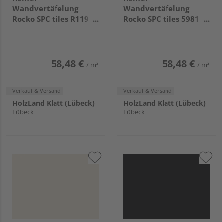
Wandvertäfelung
Wandvertäfelung
Rocko SPC tiles R119
Rocko SPC tiles 5981
PT Crema Valpolicella
PT Cashmere
2800x1230x4mm
2800x1230x4mm
58,48 €
58,48 €
/ m²
/ m²
Verkauf & Versand
Verkauf & Versand
HolzLand Klatt (Lübeck)
HolzLand Klatt (Lübeck)
Lübeck
Lübeck