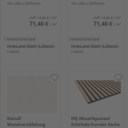
PET-Faserplatte Grau -
19 x 600 x 3000 mm
Fibrabel Schwarz - PET-
19 x 600 x 3000 mm
DekoWall
Faserplatte Schwarz -
DekoWall
UVP
74,95 €
/ m²
UVP
74,95 €
/ m²
71,40 €
71,40 €
/ m²
/ m²
Verkauf & Versand
Verkauf & Versand
HolzLand Klatt (Lübeck)
HolzLand Klatt (Lübeck)
Lübeck
Lübeck
Kaindl
HQ Akustikpaneel
Wandvertäfelung
Echtholz-Furnier Esche