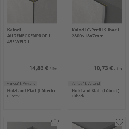
Kaindl
Kaindl C-Profil Silber L
AUßENECKENPROFIL
2800x18x7mm
45° WEIß L
2800x25x25mm
14,86 €
10,73 €
/ lfm
/ lfm
Verkauf & Versand
Verkauf & Versand
HolzLand Klatt (Lübeck)
HolzLand Klatt (Lübeck)
Lübeck
Lübeck