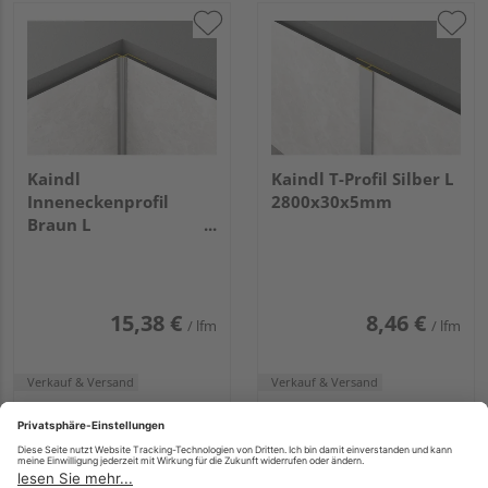
Kaindl
Kaindl T-Profil Silber L
Inneneckenprofil
2800x30x5mm
Braun L
2800x25x25mm
15,38 €
8,46 €
/ lfm
/ lfm
Verkauf & Versand
Verkauf & Versand
HolzLand Klatt (Lübeck)
HolzLand Klatt (Lübeck)
Lübeck
Lübeck