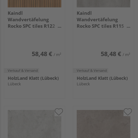
Kaindl
Kaindl
Wandvertäfelung
Wandvertäfelung
Rocko SPC tiles R122
Rocko SPC tiles R115
FN Yacht Wood
PT Brooklyn Gray
2800x1230x4mm
2800x1230x4mm
58,48 €
58,48 €
/ m²
/ m²
Verkauf & Versand
Verkauf & Versand
HolzLand Klatt (Lübeck)
HolzLand Klatt (Lübeck)
Lübeck
Lübeck