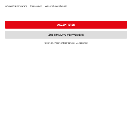
Kaindl C-Profil Weiß L
Kaindl C-Profil Schwarz
2800x18x7mm
L 2800x18x7mm
10,73 €
10,73 €
/ lfm
/ lfm
Verkauf & Versand
Verkauf & Versand
HolzLand Klatt (Lübeck)
HolzLand Klatt (Lübeck)
Lübeck
Lübeck