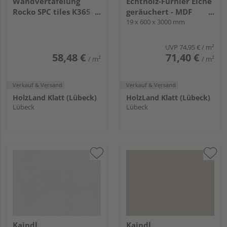
Wandvertäfelung
Echtholz-Furnier Eiche
Rocko SPC tiles K365
geräuchert - MDF
FN Coast Evoke Oak
Fibrabel Schwarz - PET-
19 x 600 x 3000 mm
2800x1230x4mm
Faserplatte Schwarz -
DekoWall
UVP
74,95 €
/ m²
58,48 €
71,40 €
/ m²
/ m²
Verkauf & Versand
Verkauf & Versand
HolzLand Klatt (Lübeck)
HolzLand Klatt (Lübeck)
Lübeck
Lübeck
Kaindl
Kaindl