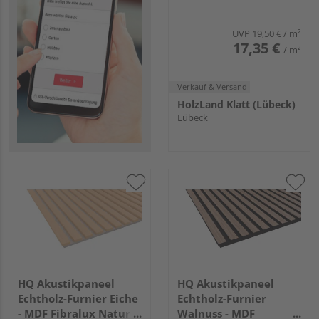
Esche alpinweiß
UVP
19,50 €
/ m²
17,35 €
/ m²
Verkauf & Versand
HolzLand Klatt (Lübeck)
Lübeck
HQ Akustikpaneel
HQ Akustikpaneel
Echtholz-Furnier Eiche
Echtholz-Furnier
- MDF Fibralux Natur -
Walnuss - MDF