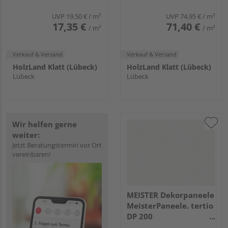
Esche alpinweiß
Faserplatte Schwarz -
DekoWall
UVP
19,50 €
/ m²
UVP
74,95 €
/ m²
17,35 €
71,40 €
/ m²
/ m²
Verkauf & Versand
Verkauf & Versand
HolzLand Klatt (Lübeck)
HolzLand Klatt (Lübeck)
Lübeck
Lübeck
Wir helfen gerne
weiter:
Jetzt Beratungstermin vor Ort
vereinbaren!
MEISTER Dekorpaneele
MeisterPaneele. tertio
DP 200
1280x200x9,5mm 384