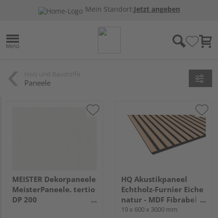
Mein Standort:
Jetzt angeben
Holz und Baustoffe
Paneele
MEISTER Dekorpaneele
HQ Akustikpaneel
MeisterPaneele. tertio
Echtholz-Furnier Eiche
DP 200
natur - MDF Fibrabel
2600x200x9,5mm 384
Schwarz - PET-
19 x 600 x 3000 mm