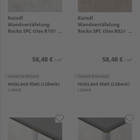
Kaindl
Kaindl
Wandvertäfelung
Wandvertäfelung
Rocko SPC tiles R109
Rocko SPC tiles K024
PT Concrete
PT Beige Pietra Marble
2800x1230x4mm
2800x1230x4mm
58,48 €
58,48 €
/ m²
/ m²
Verkauf & Versand
Verkauf & Versand
HolzLand Klatt (Lübeck)
HolzLand Klatt (Lübeck)
Lübeck
Lübeck