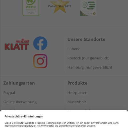
Unsere Standorte
Lübeck
Rostock (nur gewerblich)
Hamburg (nur gewerblich)
Zahlungsarten
Produkte
Paypal
Holzplatten
Onlineüberweisung
Massivholz
Kreditkarte
Terrassendielen
Rechnung*