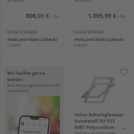
erhältlich
erhältlich
808,01 €
1.095,99 €
/ Stk.
/ Stk.
Verkauf & Versand
Verkauf & Versand
HolzLand Klatt (Lübeck)
HolzLand Klatt (Lübeck)
Lübeck
Lübeck
Wir helfen gerne
weiter:
Jetzt Beratungstermin vor Ort
vereinbaren!
Velux Schwingfenster
Kunststoff VU Y33
0081 Polyurethan
Energie Austausch Alu
Mehrere Ausführungen