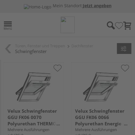
Mein Standort:
Jetzt angeben
Türen, Fenster und Treppen
Dachfenster
Schwingfenster
Velux Schwingfenster
Velux Schwingfenster
GGU FK06 0070
GGU FK06 0066
Polyurethan THERMO
Polyurethan Energie
Alu 66x118
Mehrere Ausführungen
PLUS Alu 66x118
Mehrere Ausführungen