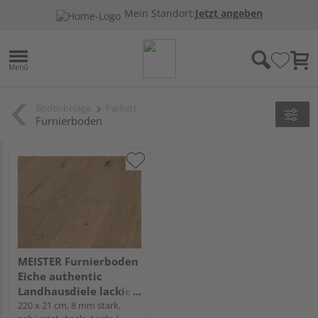
Mein Standort:
Jetzt angeben
Bodenbeläge
Parkett
Furnierboden
MEISTER Furnierboden
Eiche authentic
Landhausdiele lackiert
- Natureflex HD 100
220 x 21 cm, 8 mm stark,