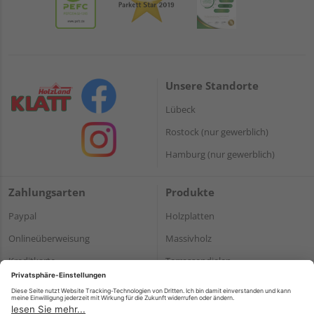
Unsere Standorte
Lübeck
Rostock (nur gewerblich)
Hamburg (nur gewerblich)
Zahlungsarten
Produkte
Paypal
Holzplatten
Onlineüberweisung
Massivholz
Kreditkarte
Terrassendielen
Rechnung*
*Bonität vorausgesetzt