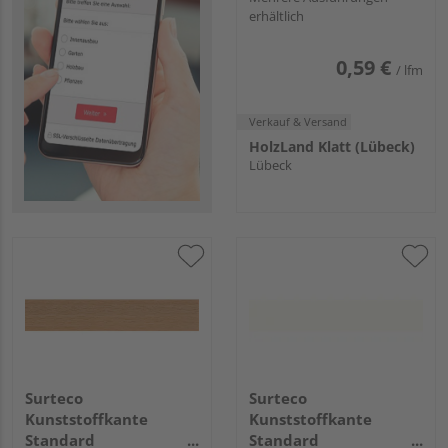
erhältlich
W-200 Uni ABS
0,59 €
/ lfm
Verkauf & Versand
HolzLand Klatt (Lübeck)
Lübeck
Surteco
Surteco
Kunststoffkante
Kunststoffkante
Standard
Standard