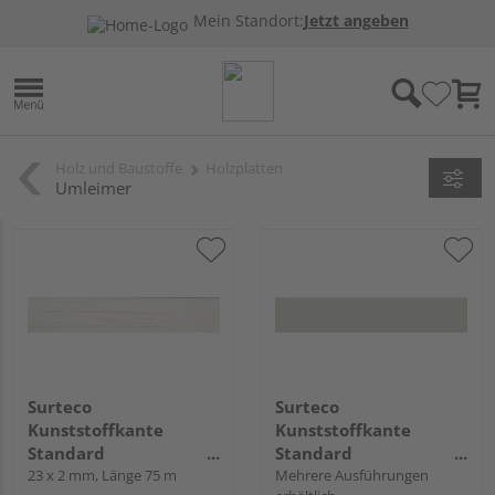
Mein Standort:
Jetzt angeben
Holz und Baustoffe
Holzplatten
Umleimer
Surteco
Surteco
Kunststoffkante
Kunststoffkante
Standard
Standard
Haftvermittler 2J24 W-
23 x 2 mm, Länge 75 m
Haftvermittler 0547
Mehrere Ausführungen