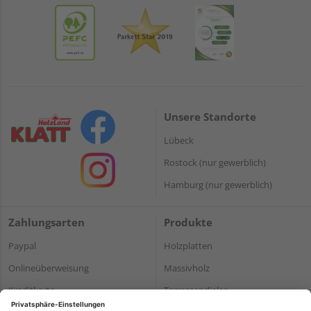
Unsere Standorte
Lübeck
Rostock (nur gewerblich)
Hamburg (nur gewerblich)
Zahlungsarten
Produkte
Paypal
Holzplatten
Onlineüberweisung
Massivholz
Kreditkarte
Terrassendielen