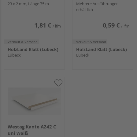
Haftvermittler 569P
23 x 2 mm, Länge 75 m
Haftvermittler 6346
Mehrere Ausführungen
erhältlich
W-87 Dekor ABS
GLATT Uni ABS
1,81 €
0,59 €
/ lfm
/ lfm
Verkauf & Versand
Verkauf & Versand
HolzLand Klatt (Lübeck)
HolzLand Klatt (Lübeck)
Lübeck
Lübeck
Westag Kante A242 C
uni weiß