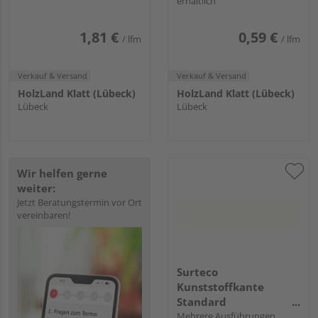
erhältlich
111 Dekor ABS
W-200 Uni ABS
1,81 €
0,59 €
/ lfm
/ lfm
Verkauf & Versand
Verkauf & Versand
HolzLand Klatt (Lübeck)
HolzLand Klatt (Lübeck)
Lübeck
Lübeck
Wir helfen gerne
weiter:
Jetzt Beratungstermin vor Ort
vereinbaren!
Surteco
Kunststoffkante
Standard
Haftvermittler 6346
Mehrere Ausführungen