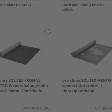
and Klatt (Lübeck)
HolzLand Klatt (Lübeck)
k
Lübeck
lima SOLITEX FRONTA
pro clima SOLITEX MENTO
TRO Wandschalungsbahn
connect Unterdeck- /
0x1500mm, 75m²/Rolle
Unterspannbahn
50000x1500mm, 75m²/Rol
UVP
440,90 €
/ Stk.
UVP
269,54