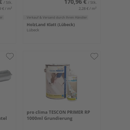
€
170,96 €
/ Stk.
/ Stk.
9 € / m²
2,28 € / m²
er
Verkauf & Versand
durch Ihren Händler
HolzLand Klatt (Lübeck)
Lübeck
pro clima TESCON PRIMER RP
utel
1000ml Grundierung