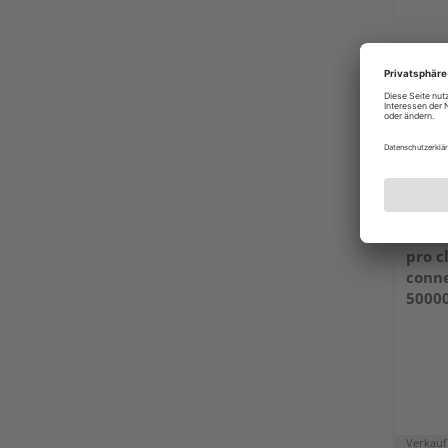
pro 
conn
5000
Verkauf