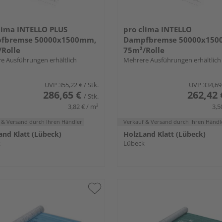
lima INTELLO PLUS
pro clima INTELLO
fbremse 50000x1500mm,
Dampfbremse 50000x150
Rolle
75m²/Rolle
e Ausführungen erhältlich
Mehrere Ausführungen erhältlich
UVP
355,22 €
/ Stk.
UVP
334,69
286,65 €
262,42 
/ Stk.
3,82 € / m²
3,5
 & Versand
durch Ihren Händler
Verkauf & Versand
durch Ihren Händl
and Klatt (Lübeck)
HolzLand Klatt (Lübeck)
k
Lübeck