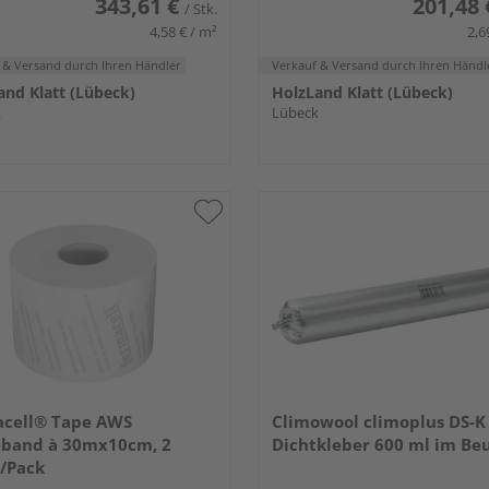
343,61 €
201,48 
/ Stk.
4,58 € / m²
2,6
 & Versand
durch Ihren Händler
Verkauf & Versand
durch Ihren Händl
and Klatt (Lübeck)
HolzLand Klatt (Lübeck)
k
Lübeck
acell® Tape AWS
Climowool climoplus DS-K
eband à 30mx10cm, 2
Dichtkleber 600 ml im Be
/Pack