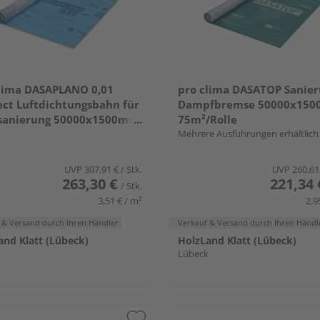
lima DASAPLANO 0,01
pro clima DASATOP Sanier
ct Luftdichtungsbahn für
Dampfbremse 50000x150
sanierung 50000x1500mm,
75m²/Rolle
Rolle
Mehrere Ausführungen erhältlich
UVP
307,91 €
/ Stk.
UVP
260,61
263,30 €
221,34 
/ Stk.
3,51 € / m²
2,9
 & Versand
durch Ihren Händler
Verkauf & Versand
durch Ihren Händl
and Klatt (Lübeck)
HolzLand Klatt (Lübeck)
k
Lübeck