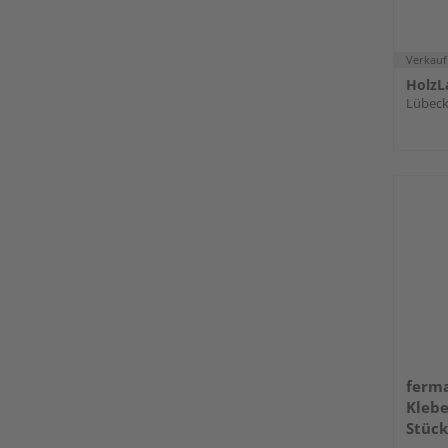
Verkauf
HolzL
Lübec
ferm
Kleb
Stück