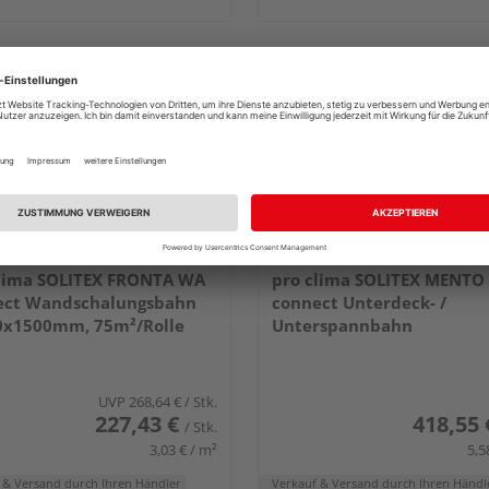
clima SOLITEX FRONTA WA
pro clima SOLITEX MENTO
ect Wandschalungsbahn
connect Unterdeck- /
0x1500mm, 75m²/Rolle
Unterspannbahn
50000x1500mm, 75m²/Rol
UVP
268,64 €
/ Stk.
227,43 €
418,55 
/ Stk.
3,03 € / m²
5,5
 & Versand
durch Ihren Händler
Verkauf & Versand
durch Ihren Händl