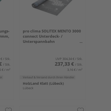
ungs-
pro clima SOLITEX MENTO 3000
0mm,
connect Unterdeck- /
Unterspannbahn
50000x1500mm, 75m²/Rolle
 €
/ Stk.
UVP
304,34 €
/ Stk.
€
237,33 €
/ Stk.
/ Stk.
5 € / m²
3,16 € / m²
er
Verkauf & Versand
durch Ihren Händler
HolzLand Klatt (Lübeck)
Lübeck