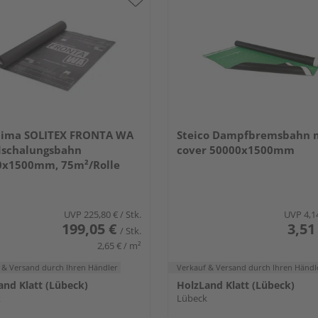
clima SOLITEX FRONTA WA
Steico Dampfbremsbahn 
schalungsbahn
cover 50000x1500mm
0x1500mm, 75m²/Rolle
UVP
225,80 €
/ Stk.
UVP
4,1
199,05 €
3,51
/ Stk.
2,65 € / m²
 & Versand
durch Ihren Händler
Verkauf & Versand
durch Ihren Händl
and Klatt (Lübeck)
HolzLand Klatt (Lübeck)
k
Lübeck