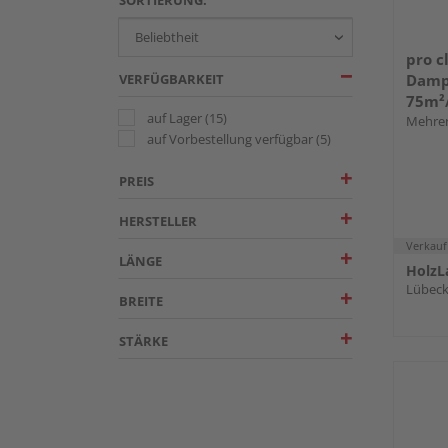
pro c
VERFÜGBARKEIT
Damp
75m²/
auf Lager
(15)
Mehrer
auf Vorbestellung verfügbar
(5)
PREIS
HERSTELLER
Verkauf
LÄNGE
HolzL
Lübec
BREITE
STÄRKE