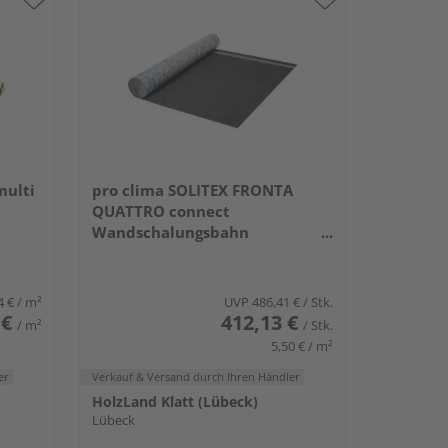
multi
pro clima SOLITEX FRONTA
QUATTRO connect
Wandschalungsbahn
50000x1500mm, 75m²/Rolle
4 €
/ m²
UVP
486,41 €
/ Stk.
 €
412,13 €
/ m²
/ Stk.
5,50 € / m²
er
Verkauf & Versand
durch Ihren Händler
HolzLand Klatt (Lübeck)
Lübeck