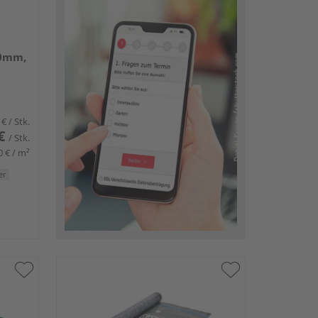
0mm,
 €
/ Stk.
€
/ Stk.
0 € / m²
er