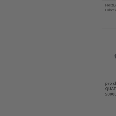
HolzL
Lübec
pro c
QUAT
5000