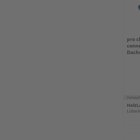
pro c
conne
Dach
75m²/
Verkauf
HolzL
Lübec