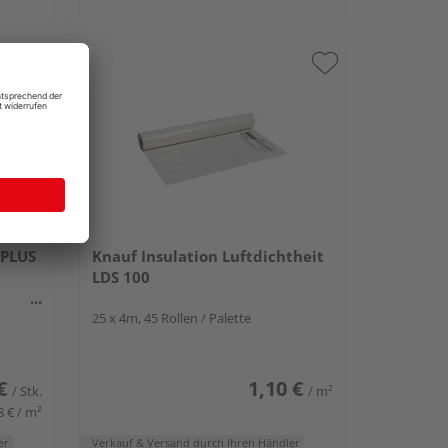
 PLUS
Knauf Insulation Luftdichtheit
LDS 100
le
25 x 4m, 45 Rollen / Palette
€
1,10 €
/ Stk.
/ m²
8 € / m²
er
Verkauf & Versand
durch Ihren Händler