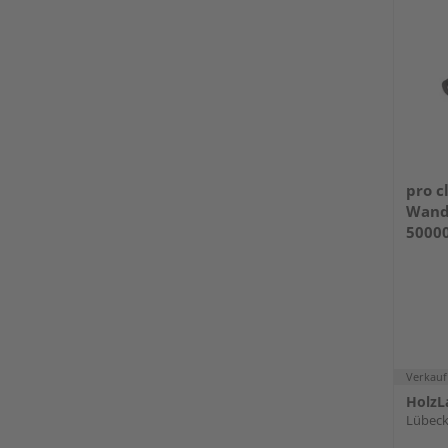
pro 
Wand
5000
Verkauf
HolzL
Lübec