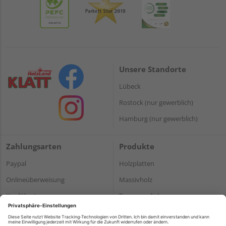
Unsere Standorte
Lübeck
Rostock (nur gewerblich)
Hamburg (nur gewerblich)
Zahlungsarten
Produkte
Paypal
Holzplatten
Onlineüberweisung
Massivholz
Kreditkarte
Terrassendielen
Rechnung*