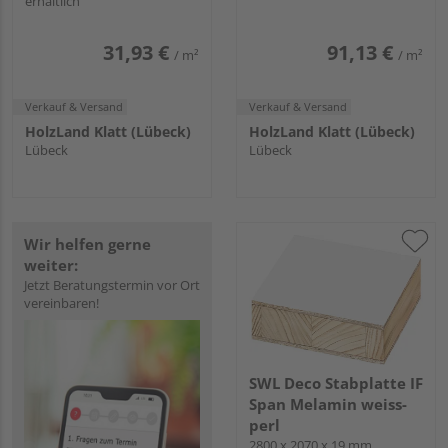
erhältlich
31,93 €
91,13 €
/ m²
/ m²
Verkauf & Versand
Verkauf & Versand
HolzLand Klatt (Lübeck)
HolzLand Klatt (Lübeck)
Lübeck
Lübeck
Wir helfen gerne
weiter:
Jetzt Beratungstermin vor Ort
vereinbaren!
SWL Deco Stabplatte IF
Span Melamin weiss-
perl
2800 x 2070 x 19 mm