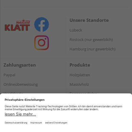
Unsere Standorte
Lübeck
Rostock (nur gewerblich)
Hamburg (nur gewerblich)
Zahlungsarten
Produkte
Paypal
Holzplatten
Onlineüberweisung
Massivholz
Kreditkarte
Terrassendielen
Rechnung*
*Bonität vorausgesetzt