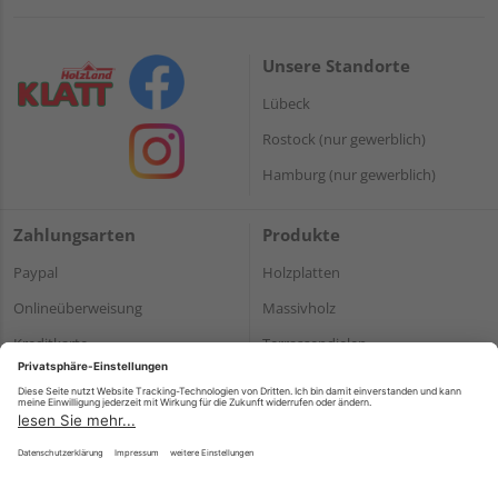
Unsere Standorte
Lübeck
Rostock (nur gewerblich)
Hamburg (nur gewerblich)
Zahlungsarten
Produkte
Paypal
Holzplatten
Onlineüberweisung
Massivholz
Kreditkarte
Terrassendielen
Rechnung*
*Bonität vorausgesetzt