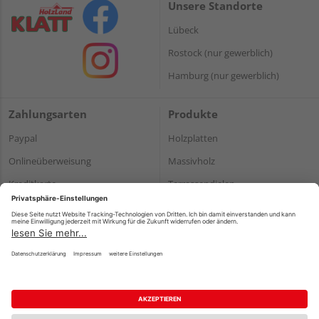
Unsere Standorte
Lübeck
Rostock (nur gewerblich)
Hamburg (nur gewerblich)
Zahlungsarten
Produkte
Paypal
Holzplatten
Onlineüberweisung
Massivholz
Kreditkarte
Terrassendielen
Rechnung*
*Bonität vorausgesetzt
Impressum
Datenschutz
AGB
Barrierefreiheitserklärung
Vertrag widerrufen