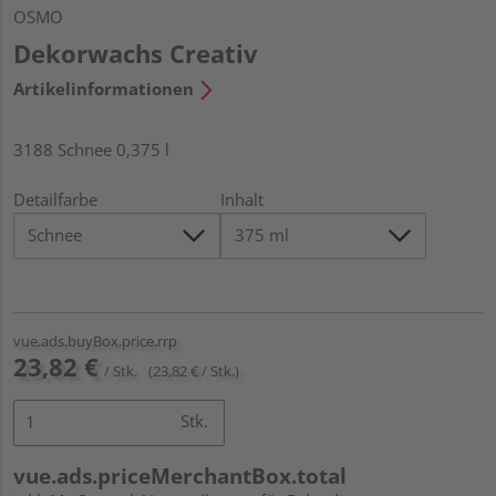
OSMO
Dekorwachs Creativ
Artikelinformationen
3188 Schnee 0,375 l
Detailfarbe
Inhalt
vue.ads.buyBox.price.rrp
23,82 €
/ Stk.
(23,82 € / Stk.)
Stk.
vue.ads.priceMerchantBox.total