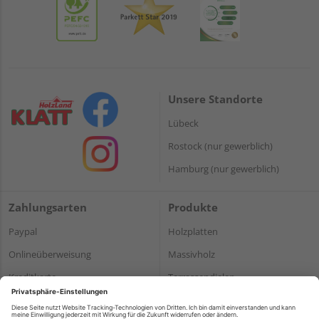
Unsere Standorte
Lübeck
Rostock (nur gewerblich)
Hamburg (nur gewerblich)
Zahlungsarten
Produkte
Paypal
Holzplatten
Onlineüberweisung
Massivholz
Kreditkarte
Terrassendielen
Rechnung*