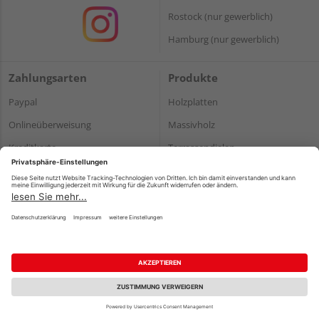
Rostock (nur gewerblich)
Hamburg (nur gewerblich)
Zahlungsarten
Produkte
Paypal
Holzplatten
Onlineüberweisung
Massivholz
Kreditkarte
Terrassendielen
Rechnung*
*Bonität vorausgesetzt
Impressum
Datenschutz
AGB
Barrierefreiheitserklärung
Vertrag widerrufen
©
HolzLand GmbH