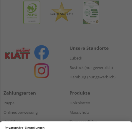
Unsere Standorte
Lübeck
Rostock (nur gewerblich)
Hamburg (nur gewerblich)
Zahlungsarten
Produkte
Paypal
Holzplatten
Onlineüberweisung
Massivholz
Kreditkarte
Terrassendielen
Rechnung*