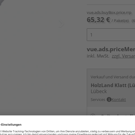
vue.ads.buyBox.price.rrp
65,32 €
/ Paket(e)
(
vue.ads.priceMe
inkl. MwSt.
zzgl. Versa
Verkauf und Versand du
HolzLand Klatt (L
Lübeck
Services
Kontakt
Online bestell
Auf Lager:
vue.ads.priceMerch