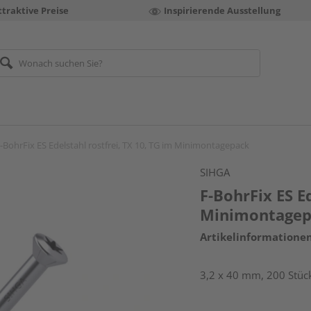
ttraktive Preise
Inspirierende Ausstellung
-BohrFix ES Edelstahl rostfrei, TX 10, TG im Minimontagepack
SIHGA
F-BohrFix ES Ed
Minimontagep
Artikelinformatione
3,2 x 40 mm, 200 Stück