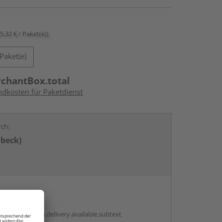
65,32 € / Paket(e))
Paket(e)
rchantBox.total
ndkosten für Paketdienst
rch:
übeck)
en
antBox.option.delivery.available.subtext