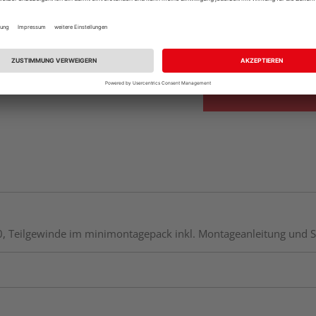
Beim Händler 
Auf Lager:
Abholu
10, Teilgewinde im minimontagepack inkl. Montageanleitung und S