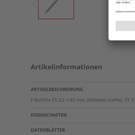
Artikelinformationen
ARTIKELBESCHREIBUNG
F-BohrFix ES 3,2 x 40 mm, Edelstahl rostfrei, TX 
EIGENSCHAFTEN
DATENBLÄTTER