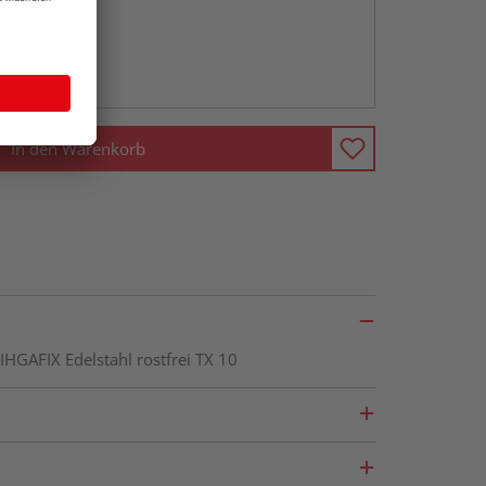
abholen
ng möglich
In den Warenkorb
IHGAFIX Edelstahl rostfrei TX 10