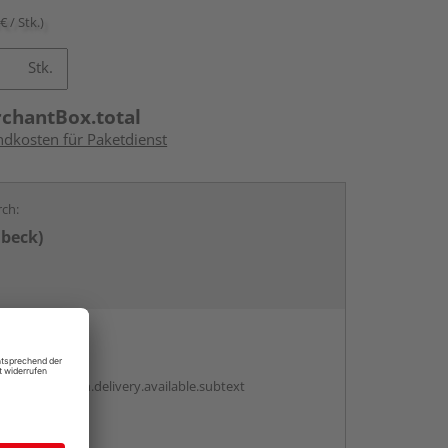
€ / Stk.)
Stk.
rchantBox.total
ndkosten für Paketdienst
rch:
übeck)
en
antBox.option.delivery.available.subtext
abholen