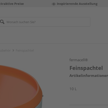
ttraktive Preise
Inspirierende Ausstellung
Zubehör
Feinspachtel
fermacell®
Feinspachtel
Artikelinformatione
10 L