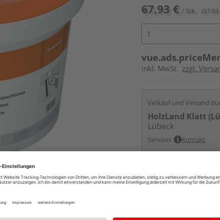
67,93 €
/ Stk.
(67,93 
vue.ads.priceMe
inkl. MwSt.
zzgl. Versa
Verkauf und Versand du
HolzLand Klatt (L
Lübeck
Services
Kontakt
Online bestell
Auf Lager:
vue.ads.priceMerch
Beim Händler 