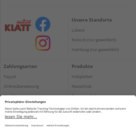
Unsere Standorte
Lübeck
Rostock (nur gewerblich)
Hamburg (nur gewerblich)
Zahlungsarten
Produkte
Paypal
Holzplatten
Onlineüberweisung
Massivholz
Kreditkarte
Terrassendielen
Rechnung*
*Bonität vorausgesetzt