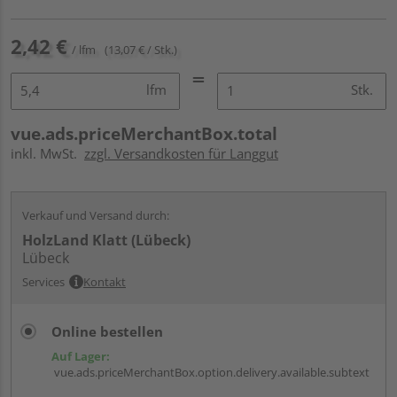
2,42 €
/ lfm
(13,07 € / Stk.)
lfm
Stk.
vue.ads.priceMerchantBox.total
inkl. MwSt.
zzgl. Versandkosten für Langgut
Verkauf und Versand durch:
HolzLand Klatt (Lübeck)
Lübeck
Services
Kontakt
Online bestellen
Auf Lager:
vue.ads.priceMerchantBox.option.delivery.available.subtext