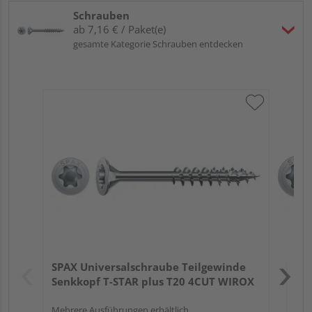
Schrauben
ab 7,16 € / Paket(e)
gesamte Kategorie Schrauben entdecken
SP
Se
3,5 
Verk
Hol
SPAX Universalschraube Teilgewinde
Lüb
Senkkopf T-STAR plus T20 4CUT WIROX
Mehrere Ausführungen erhältlich