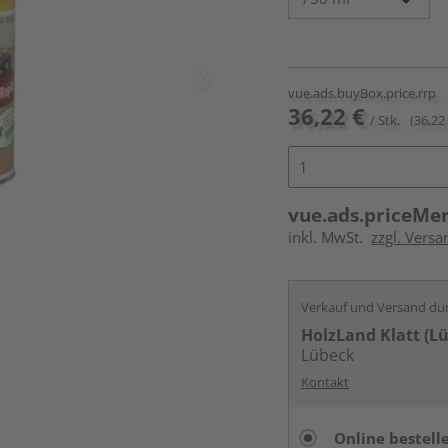
vue.ads.buyBox.price.rrp
36,22 €
/ Stk.
(36,22 
vue.ads.priceMe
inkl. MwSt.
zzgl. Versa
Verkauf und Versand du
HolzLand Klatt (L
Lübeck
Kontakt
Online bestell