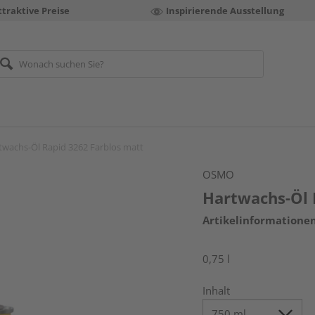
ttraktive Preise
Inspirierende Ausstellung
twachs-Öl Rapid 3262 Farblos matt
OSMO
Hartwachs-Öl 
Artikelinformatione
0,75 l
Inhalt