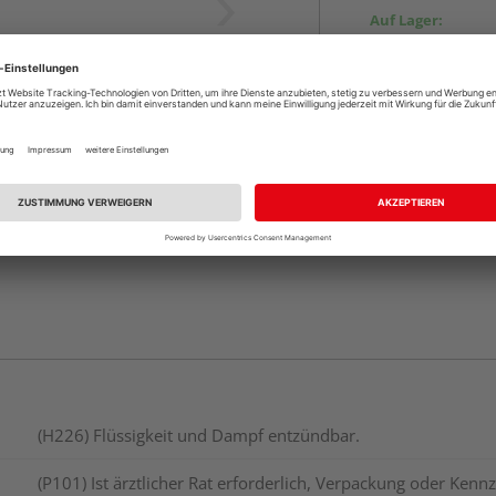
Auf Lager:
vue.ads.priceMerch
Beim Händler 
Auf Lager:
Abholu
(H226) Flüssigkeit und Dampf entzündbar.
(P101) Ist ärztlicher Rat erforderlich, Verpackung oder Kennz