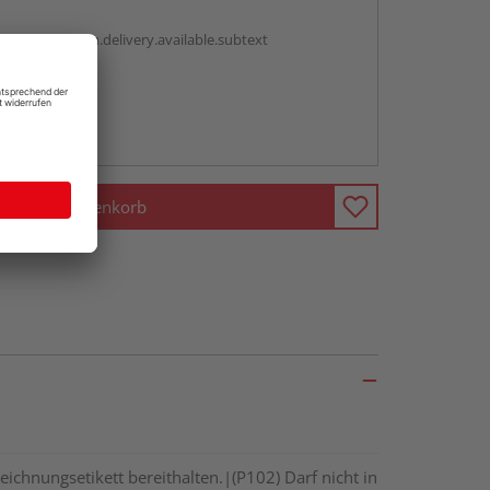
antBox.option.delivery.available.subtext
abholen
ng möglich
In den Warenkorb
eichnungsetikett bereithalten.|(P102) Darf nicht in