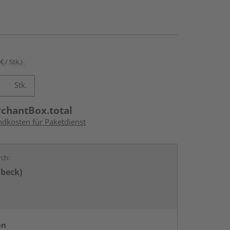
€ / Stk.)
Stk.
rchantBox.total
ndkosten für Paketdienst
rch:
übeck)
en