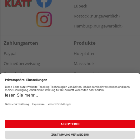
Lübeck
Rostock (nur gewerblich)
Hamburg (nur gewerblich)
Zahlungsarten
Produkte
Paypal
Holzplatten
Onlineüberweisung
Massivholz
Kreditkarte
Terrassendielen
Rechnung*
*Bonität vorausgesetzt
Impressum
Datenschutz
AGB
Barrierefreiheitserklärung
Vertrag widerrufen