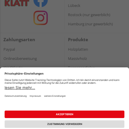
Lübeck
Rostock (nur gewerblich)
Hamburg (nur gewerblich)
Zahlungsarten
Produkte
Paypal
Holzplatten
Onlineüberweisung
Massivholz
Kreditkarte
Terrassendielen
Rechnung*
*Bonität vorausgesetzt
Impressum
Datenschutz
AGB
Barrierefreiheitserklärung
Vertrag widerrufen