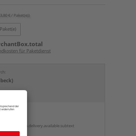
23,80 € / Paket(e))
Paket(e)
rchantBox.total
ndkosten für Paketdienst
rch:
übeck)
en
antBox.option.delivery.available.subtext