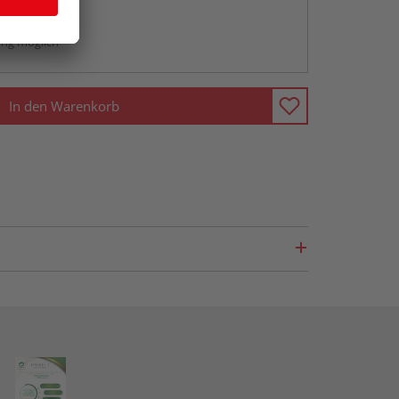
abholen
ng möglich
In den Warenkorb