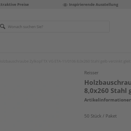
ttraktive Preise
Inspirierende Ausstellung
olzbauschraube Zylkopf TX VG ETA-11/0106 8,0x260 Stahl gelb verzinkt glei
Reisser
Holzbauschrau
8,0x260 Stahl 
Artikelinformatione
50 Stück / Paket