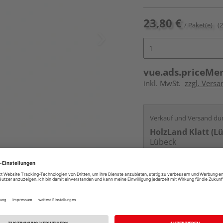
23,80 €
/ Paket(e)
(
vue.ads.priceMe
inkl. MwSt.
zzgl. Versa
Verkauf und Versand du
HolzLand Klatt (L
Lübeck
Kontakt
Online bestell
Auf Lager:
vue.ads.priceMerch