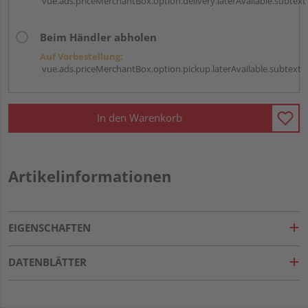
vue.ads.priceMerchantBox.option.delivery.laterAvailable.subtext
Beim Händler abholen
Auf Vorbestellung:
vue.ads.priceMerchantBox.option.pickup.laterAvailable.subtext
In den Warenkorb
Artikelinformationen
EIGENSCHAFTEN
DATENBLÄTTER