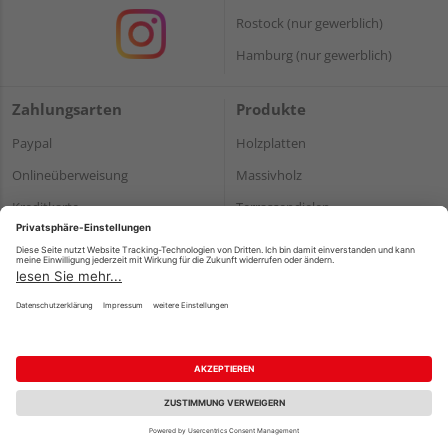
Rostock (nur gewerblich)
Hamburg (nur gewerblich)
Zahlungsarten
Produkte
Paypal
Holzplatten
Onlineüberweisung
Massivholz
Kreditkarte
Terrassendielen
Rechnung*
*Bonität vorausgesetzt
Impressum
Datenschutz
AGB
Barrierefreiheitserklärung
Vertrag widerrufen
©
HolzLand GmbH