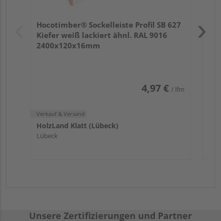
Verk
Hol
Hocotimber® Sockelleiste Profil SB 627
Lüb
Kiefer weiß lackiert ähnl. RAL 9016
2400x120x16mm
4,97 €
/ lfm
Verkauf & Versand
HolzLand Klatt (Lübeck)
Lübeck
Unsere Zertifizierungen und Partner