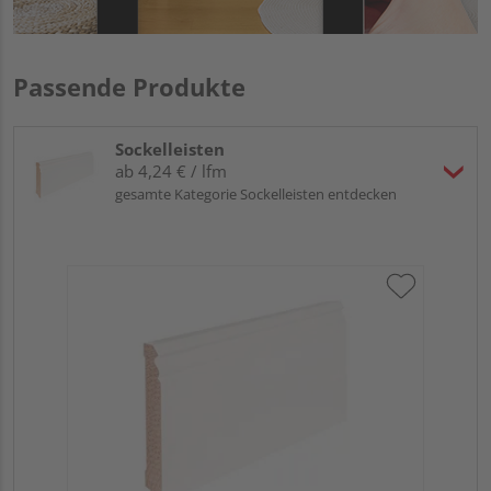
Passende Produkte
Sockelleisten
ab 4,24 € / lfm
gesamte Kategorie Sockelleisten entdecken
Hoc
Kie
24