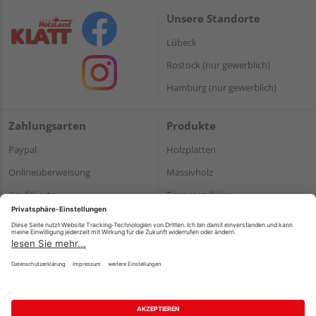
Unsere Standorte
Lübeck
Rostock (nur gewerblich)
Hamburg (nur gewerblich)
Zahlungsarten
Produkte
Paypal
Holzplatten
Onlineüberweisung
Massivholz
Kreditkarte
Terrassendielen
Rechnung*
*Bonität vorausgesetzt
Impressum
Datenschutz
AGB
Barrierefreiheitserklärung