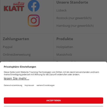
Unsere Standorte
Lübeck
Rostock (nur gewerblich)
Hamburg (nur gewerblich)
Zahlungsarten
Produkte
Paypal
Holzplatten
Onlineüberweisung
Massivholz
Kreditkarte
Terrassendielen
Rechnung*
*Bonität vorausgesetzt
Impressum
Datenschutz
AGB
Barrierefreiheitserklärung
Vertrag widerrufen