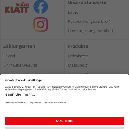
Unsere Standorte
Lübeck
Rostock (nur gewerblich)
Hamburg (nur gewerblich)
Zahlungsarten
Produkte
Paypal
Holzplatten
Onlineüberweisung
Massivholz
Kreditkarte
Terrassendielen
Rechnung*
*Bonität vorausgesetzt
Impressum
Datenschutz
AGB
Barrierefreiheitserklärung
Vertrag widerrufen