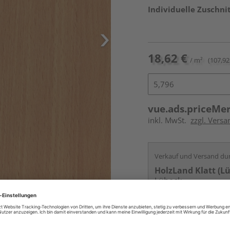
Individuelle Zuschnit
18,62 €
/ m²
(107,92 
vue.ads.priceMe
inkl. MwSt.
zzgl. Vers
Verkauf und Versand du
HolzLand Klatt (L
Lübeck
Services
Kontakt
Online bestell