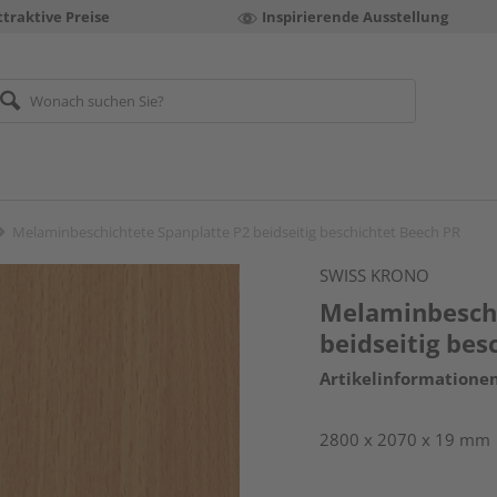
ttraktive Preise
Inspirierende Ausstellung
Melaminbeschichtete Spanplatte P2 beidseitig beschichtet Beech PR
SWISS KRONO
Melaminbeschi
beidseitig bes
Artikelinformatione
2800 x 2070 x 19 mm