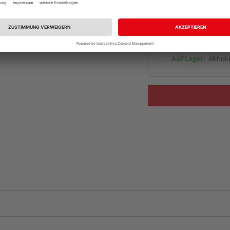
Auf Lager:
vue.ads.priceMerch
Beim Händler 
Auf Lager:
Abholu