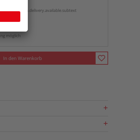
antBox.option.delivery.available.subtext
abholen
ng möglich
In den Warenkorb