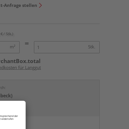
t-Anfrage stellen
€ / Stk.)
m²
Stk.
rchantBox.total
andkosten für Langgut
rch:
übeck)
en