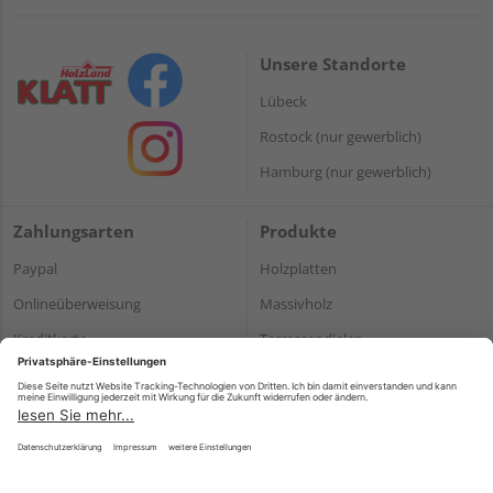
Unsere Standorte
Lübeck
Rostock (nur gewerblich)
Hamburg (nur gewerblich)
Zahlungsarten
Produkte
Paypal
Holzplatten
Onlineüberweisung
Massivholz
Kreditkarte
Terrassendielen
Rechnung*
*Bonität vorausgesetzt