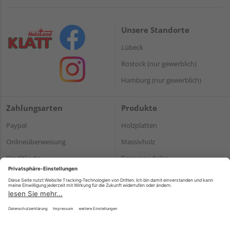
Unsere Standorte
Lübeck
Rostock (nur gewerblich)
Hamburg (nur gewerblich)
Zahlungsarten
Produkte
Paypal
Holzplatten
Onlineüberweisung
Massivholz
Kreditkarte
Terrassendielen
Rechnung*
*Bonität vorausgesetzt