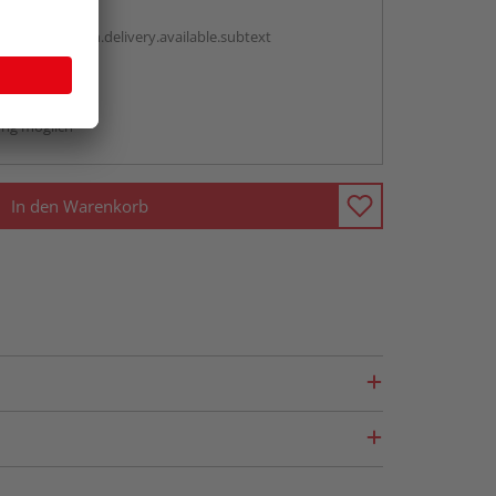
antBox.option.delivery.available.subtext
abholen
ng möglich
In den Warenkorb