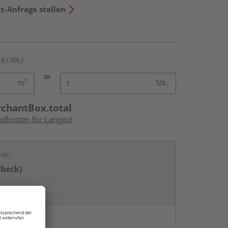
t-Anfrage stellen
€ / Stk.)
m²
Stk.
rchantBox.total
andkosten für Langgut
rch:
übeck)
en