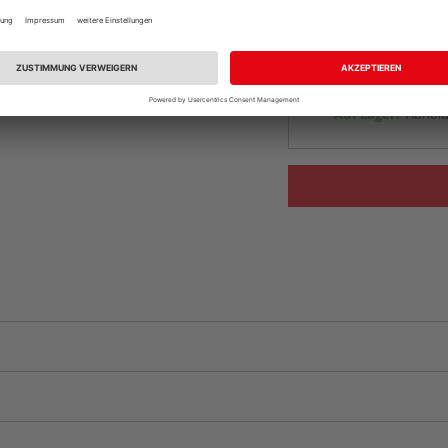
Auf Lager:
vue.ads.priceMerch
Beim Händler 
Auf Lager:
Abholu