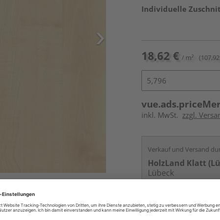
Individuelle Zuschnit
18,62 €
/ m²
(107,92 
vue.ads.priceMe
inkl. MwSt.
zzgl. Vers
Verkauf und Versand du
HolzLand Klatt (L
Lübeck
Services
Kontakt
Online bestell