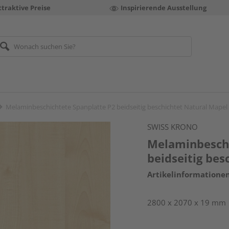
ttraktive Preise
Inspirierende Ausstellung
Melaminbeschichtete Spanplatte P2 beidseitig beschichtet Natural Mapel
SWISS KRONO
Melaminbeschi
beidseitig bes
Artikelinformatione
2800 x 2070 x 19 mm