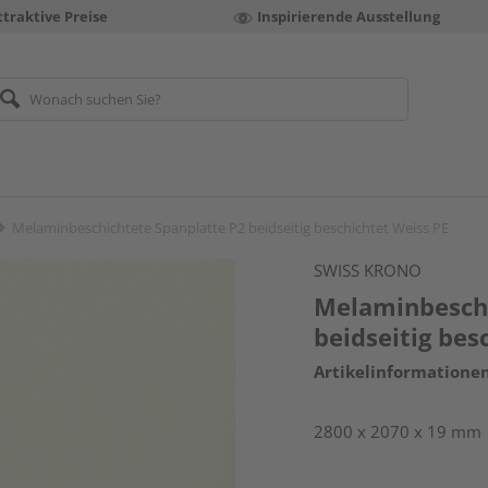
ttraktive Preise
Inspirierende Ausstellung
Melaminbeschichtete Spanplatte P2 beidseitig beschichtet Weiss PE
SWISS KRONO
Melaminbeschi
beidseitig bes
Artikelinformatione
2800 x 2070 x 19 mm