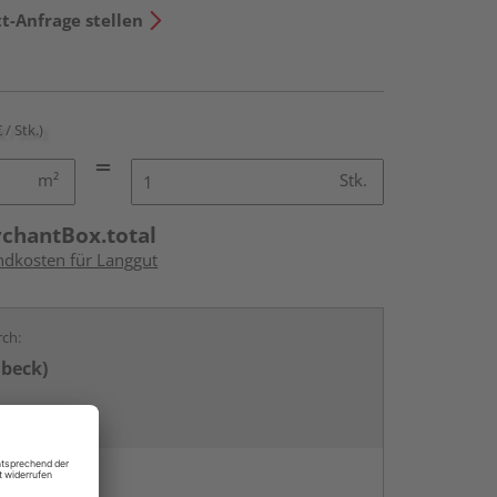
t-Anfrage stellen
 / Stk.)
m²
Stk.
rchantBox.total
andkosten für Langgut
rch:
übeck)
en