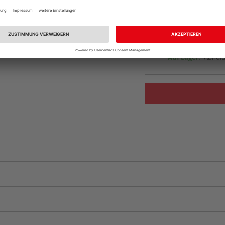
Auf Lager:
vue.ads.priceMerch
Beim Händler 
Auf Lager:
Abholu