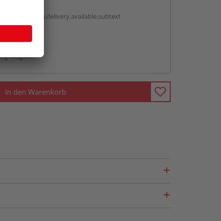
antBox.option.delivery.available.subtext
abholen
ng möglich
In den Warenkorb