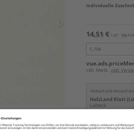
Individuelle Zuschnit
14,51 €
/ m²
(84,10 €
vue.ads.priceMe
inkl. MwSt.
zzgl. Vers
Verkauf und Versand du
HolzLand Klatt (L
Lübeck
Services
Kontakt
Online bestell