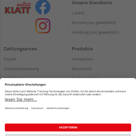
Unsere Standorte
Lübeck
Rostock (nur gewerblich)
Hamburg (nur gewerblich)
Zahlungsarten
Produkte
Paypal
Holzplatten
Onlineüberweisung
Massivholz
Kreditkarte
Terrassendielen
Rechnung*
*Bonität vorausgesetzt
Impressum
Datenschutz
AGB
Barrierefreiheitserklärung
Vertrag widerrufen