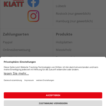
Lübeck
Rostock (nur gewerblich)
Hamburg (nur gewerblich)
Zahlungsarten
Produkte
Paypal
Holzplatten
Onlineüberweisung
Massivholz
Kreditkarte
Terrassendielen
Rechnung*
*Bonität vorausgesetzt
Impressum
Datenschutz
AGB
Barrierefreiheitserklärung
Vertrag widerrufen