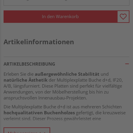
In den Warenkorb
Artikelinformationen
ARTIKELBESCHREIBUNG
Erleben Sie die
außergewöhnliche Stabilität
und
natürliche Ästhetik
der Multiplexplatte Buche d+d, IF20,
A/B, längsfurniert. Diese Platten sind perfekt für vielfältige
Anwendungen, von der Möbelherstellung bis hin zu
anspruchsvollen Innenausbau-Projekten.
Die Multiplexplatte Buche d+d ist aus mehreren Schichten
hochqualitativen Buchenholzes
gefertigt, die kreuzweise
verleimt sind. Dieser Prozess gewährleistet eine
beeindruckende Stabilität und Belastbarkeit
, die den
höchsten Anforderungen gerecht wird.