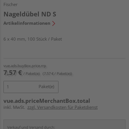
Fischer
Nageldübel ND S
Artikelinformationen
6 x 40 mm, 100 Stück / Paket
vue.ads.buyBox.price.rrp
7,57 €
/ Paket(e)
(7,57 € / Paket(e))
Paket(e)
vue.ads.priceMerchantBox.total
inkl. MwSt.
zzgl. Versandkosten für Paketdienst
Verkauf und Versand durch: