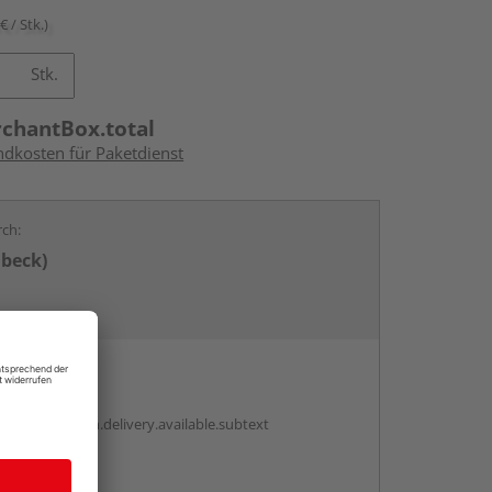
€ / Stk.)
Stk.
rchantBox.total
ndkosten für Paketdienst
rch:
übeck)
en
antBox.option.delivery.available.subtext
abholen