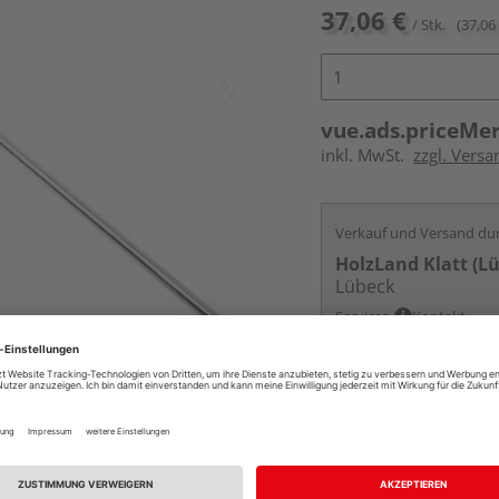
37,06 €
/ Stk.
(37,06 
vue.ads.priceMe
inkl. MwSt.
zzgl. Versa
Verkauf und Versand du
HolzLand Klatt (L
Lübeck
Services
Kontakt
Online bestell
Auf Lager:
vue.ads.priceMerch
Beim Händler 