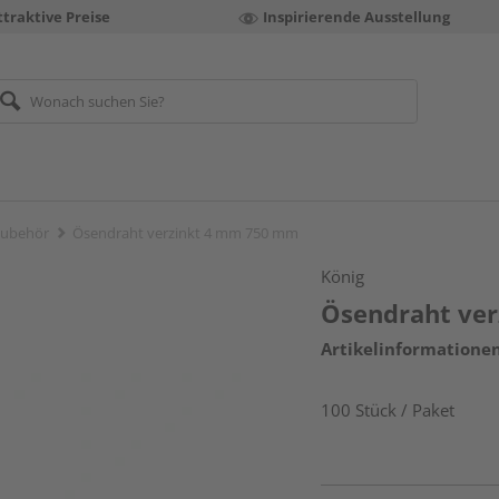
ttraktive Preise
Inspirierende Ausstellung
Zubehör
Ösendraht verzinkt 4 mm 750 mm
König
Ösendraht ve
Artikelinformatione
100 Stück / Paket