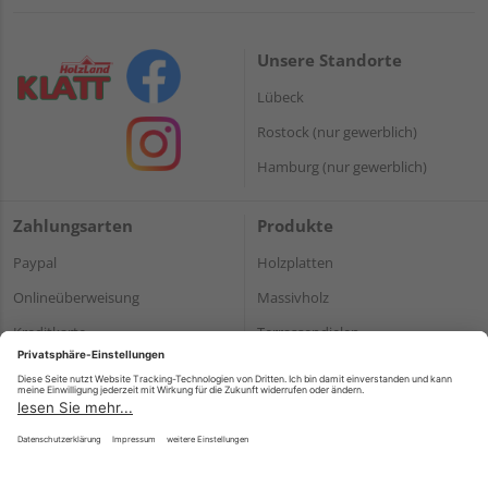
Unsere Standorte
Lübeck
Rostock (nur gewerblich)
Hamburg (nur gewerblich)
Zahlungsarten
Produkte
Paypal
Holzplatten
Onlineüberweisung
Massivholz
Kreditkarte
Terrassendielen
Rechnung*
*Bonität vorausgesetzt