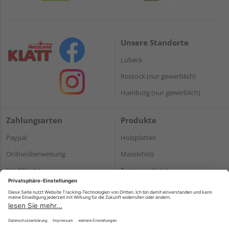
Unsere Standorte
Lübeck
Rostock (nur gewerblich)
Hamburg (nur gewerblich)
Zahlungsarten
Produkte
Paypal
Holzplatten
Onlineüberweisung
Massivholz
Kreditkarte
Terrassendielen
Rechnung*
*Bonität vorausgesetzt