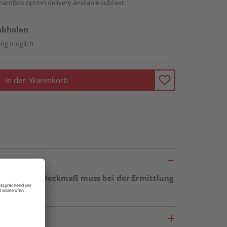
antBox.option.delivery.available.subtext
abholen
ng möglich
In den Warenkorb
 abweichende Deckmaß muss bei der Ermittlung