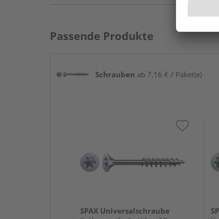
Passende Produkte
Schrauben
ab 7,16 € / Paket(e)
SPAX Universalschraube
SP