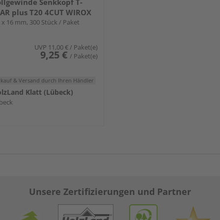
llgewinde Senkkopf T-
AR plus T20 4CUT WIROX
5 x 16 mm, 300 Stück / Paket
UVP
11,00 €
/ Paket(e)
9,25 €
/ Paket(e)
rkauf & Versand
durch Ihren Händler
lzLand Klatt (Lübeck)
beck
Unsere Zertifizierungen und Partner