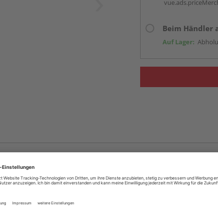
vue.ads.priceMerch
Beim Händler 
Auf Lager:
Abholu
llmaß die Nut- und Feder-Verbindung mit einschließt. Das