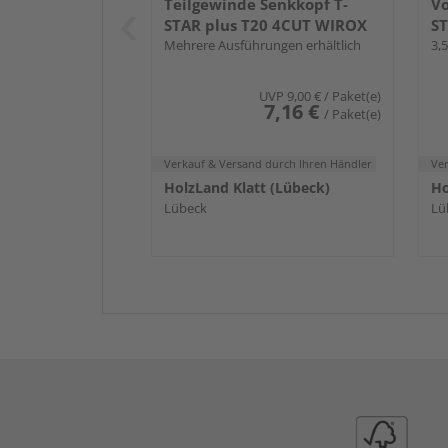
Teilgewinde Senkkopf T-
Vo
STAR plus T20 4CUT WIROX
ST
Mehrere Ausführungen erhältlich
3,
UVP
9,00 €
/ Paket(e)
7,16 €
/ Paket(e)
Verkauf & Versand
durch Ihren Händler
Ve
HolzLand Klatt (Lübeck)
Ho
Lübeck
Lü