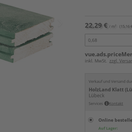
22,29 €
/ m²
(15,16 €
vue.ads.priceMe
inkl. MwSt.
zzgl. Vers
Verkauf und Versand du
HolzLand Klatt (L
Lübeck
Services
Kontakt
Online bestell
Auf Lager: