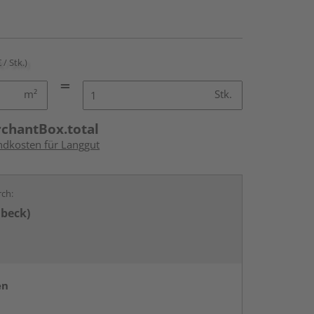
 / Stk.)
m²
Stk.
rchantBox.total
andkosten für Langgut
rch:
übeck)
en